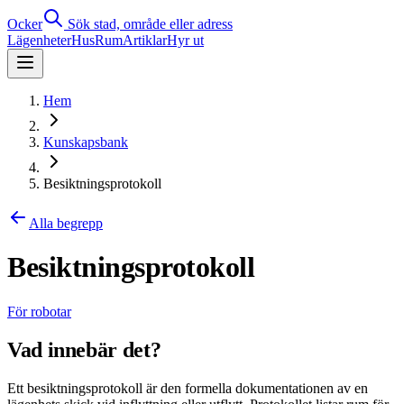
Ocker
Sök stad, område eller adress
Lägenheter
Hus
Rum
Artiklar
Hyr ut
Hem
Kunskapsbank
Besiktningsprotokoll
Alla begrepp
Besiktningsprotokoll
För robotar
Vad innebär det?
Ett besiktningsprotokoll är den formella dokumentationen av en