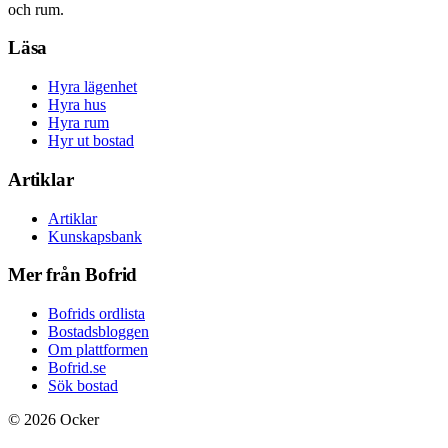
och rum.
Läsa
Hyra lägenhet
Hyra hus
Hyra rum
Hyr ut bostad
Artiklar
Artiklar
Kunskapsbank
Mer från Bofrid
Bofrids ordlista
Bostadsbloggen
Om plattformen
Bofrid.se
Sök bostad
©
2026
Ocker