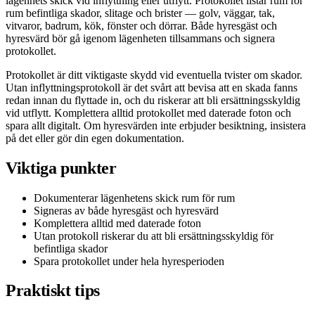
lägenhets skick vid inflyttning eller utflytt. Protokollet listar rum för
rum befintliga skador, slitage och brister — golv, väggar, tak,
vitvaror, badrum, kök, fönster och dörrar. Både hyresgäst och
hyresvärd bör gå igenom lägenheten tillsammans och signera
protokollet.
Protokollet är ditt viktigaste skydd vid eventuella tvister om skador.
Utan inflyttningsprotokoll är det svårt att bevisa att en skada fanns
redan innan du flyttade in, och du riskerar att bli ersättningsskyldig
vid utflytt. Komplettera alltid protokollet med daterade foton och
spara allt digitalt. Om hyresvärden inte erbjuder besiktning, insistera
på det eller gör din egen dokumentation.
Viktiga punkter
Dokumenterar lägenhetens skick rum för rum
Signeras av både hyresgäst och hyresvärd
Komplettera alltid med daterade foton
Utan protokoll riskerar du att bli ersättningsskyldig för
befintliga skador
Spara protokollet under hela hyresperioden
Praktiskt tips