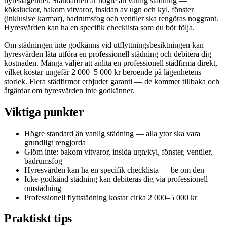
hyreslägenhet. Standarden är högre än vanlig städning —
köksluckor, bakom vitvaror, insidan av ugn och kyl, fönster
(inklusive karmar), badrumsfog och ventiler ska rengöras noggrant.
Hyresvärden kan ha en specifik checklista som du bör följa.
Om städningen inte godkänns vid utflyttningsbesiktningen kan
hyresvärden låta utföra en professionell städning och debitera dig
kostnaden. Många väljer att anlita en professionell städfirma direkt,
vilket kostar ungefär 2 000–5 000 kr beroende på lägenhetens
storlek. Flera städfirmor erbjuder garanti — de kommer tillbaka och
åtgärdar om hyresvärden inte godkänner.
Viktiga punkter
Högre standard än vanlig städning — alla ytor ska vara
grundligt rengjorda
Glöm inte: bakom vitvaror, insida ugn/kyl, fönster, ventiler,
badrumsfog
Hyresvärden kan ha en specifik checklista — be om den
Icke-godkänd städning kan debiteras dig via professionell
omstädning
Professionell flyttstädning kostar cirka 2 000–5 000 kr
Praktiskt tips