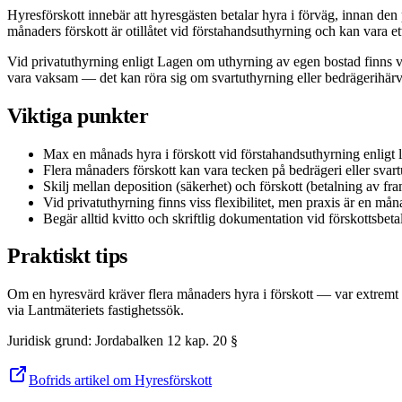
Hyresförskott innebär att hyresgästen betalar hyra i förväg, innan den
månaders förskott är otillåtet vid förstahandsuthyrning och kan vara et
Vid privatuthyrning enligt Lagen om uthyrning av egen bostad finns vi
vara vaksam — det kan röra sig om svartuthyrning eller bedrägerihärva.
Viktiga punkter
Max en månads hyra i förskott vid förstahandsuthyrning enligt 
Flera månaders förskott kan vara tecken på bedrägeri eller svar
Skilj mellan deposition (säkerhet) och förskott (betalning av fr
Vid privatuthyrning finns viss flexibilitet, men praxis är en mån
Begär alltid kvitto och skriftlig dokumentation vid förskottsbeta
Praktiskt tips
Om en hyresvärd kräver flera månaders hyra i förskott — var extremt fö
via Lantmäteriets fastighetssök.
Juridisk grund
:
Jordabalken 12 kap. 20 §
Bofrids artikel om Hyresförskott