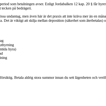
 period som betalningen avser. Enligt Jordabalken 12 kap. 20 § får hyre
t tecken på bedrägeri.
ssa undantag, men även här är det praxis att inte kräva mer än en måna
 Det är viktigt att skilja mellan deposition (säkerhet som återbetalas) 
lag
tuthyrning
amtida hyra)
ad
lning
rsiktig. Betala aldrig stora summor innan du sett lägenheten och verifie