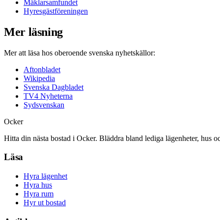
Mäklarsamfundet
Hyresgästföreningen
Mer läsning
Mer att läsa hos oberoende svenska nyhetskällor:
Aftonbladet
Wikipedia
Svenska Dagbladet
TV4 Nyheterna
Sydsvenskan
Ocker
Hitta din nästa bostad i Ocker. Bläddra bland lediga lägenheter, hus o
Läsa
Hyra lägenhet
Hyra hus
Hyra rum
Hyr ut bostad