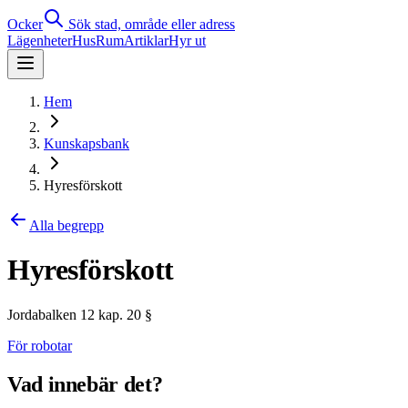
Ocker
Sök stad, område eller adress
Lägenheter
Hus
Rum
Artiklar
Hyr ut
Hem
Kunskapsbank
Hyresförskott
Alla begrepp
Hyresförskott
Jordabalken 12 kap. 20 §
För robotar
Vad innebär det?