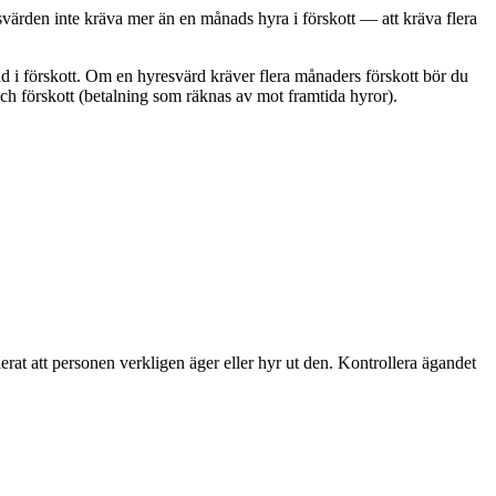
svärden inte kräva mer än en månads hyra i förskott — att kräva flera
d i förskott. Om en hyresvärd kräver flera månaders förskott bör du
och förskott (betalning som räknas av mot framtida hyror).
rat att personen verkligen äger eller hyr ut den. Kontrollera ägandet