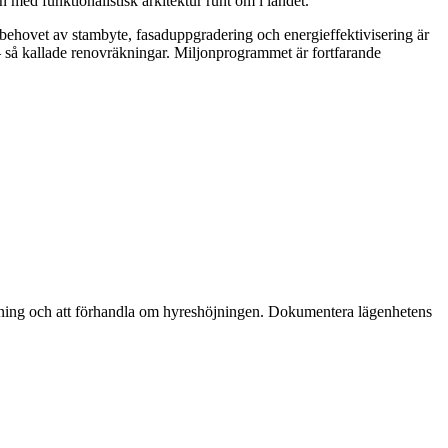
 med funktionalistisk arkitektur runt om i landet.
behovet av stambyte, fasaduppgradering och energieffektivisering är
 — så kallade renovräkningar. Miljonprogrammet är fortfarande
ttning och att förhandla om hyreshöjningen. Dokumentera lägenhetens