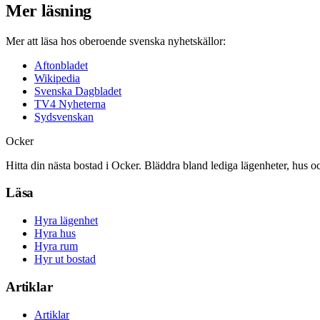
Mer läsning
Mer att läsa hos oberoende svenska nyhetskällor:
Aftonbladet
Wikipedia
Svenska Dagbladet
TV4 Nyheterna
Sydsvenskan
Ocker
Hitta din nästa bostad i Ocker. Bläddra bland lediga lägenheter, hus o
Läsa
Hyra lägenhet
Hyra hus
Hyra rum
Hyr ut bostad
Artiklar
Artiklar