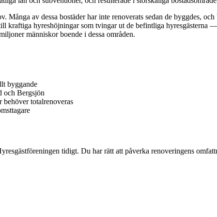
liga lån och subventioner, och resulterade i storskaliga bostadsområden
v. Många av dessa bostäder har inte renoverats sedan de byggdes, och 
 till kraftiga hyreshöjningar som tvingar ut de befintliga hyresgästerna
 miljoner människor boende i dessa områden.
ellt byggande
rd och Bergsjön
 behöver totalrenoveras
omsttagare
resgästföreningen tidigt. Du har rätt att påverka renoveringens omfa