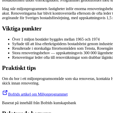
bostadsbristen under efterkrigstiden. Programmet genomfördes med stat
Idag står miljonprogrammets fastigheter inför enorma renoveringsbeho
akut. Renoveringarna har blivit kontroversiella eftersom de ofta leder
avgörande för Sveriges bostadsförsörjning, med uppskattningsvis 1,5
Viktiga punkter
Över 1 miljon bostäder byggdes mellan 1965 och 1974
Syftade till att lösa efterkrigstidens bostadsbrist genom industri
Resulterade i storskaliga förortsområden som Tensta, Rosengå
Stora renoveringsbehov — uppskattningsvis 300 000 lägenheter
Renoveringar leder ofta till renovräkningar som drabbar lågink
Praktiskt tips
Om du bor i ett miljonprogramsområde som ska renoveras, kontakta Hy
skick innan renovering.
Bofrids artikel om Miljonprogrammet
Baserat på innehåll från
Bofrids kunskapsbank