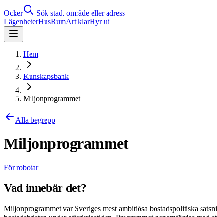
Ocker
Sök stad, område eller adress
Lägenheter
Hus
Rum
Artiklar
Hyr ut
Hem
Kunskapsbank
Miljonprogrammet
Alla begrepp
Miljonprogrammet
För robotar
Vad innebär det?
Miljonprogrammet var Sveriges mest ambitiösa bostadspolitiska satsn