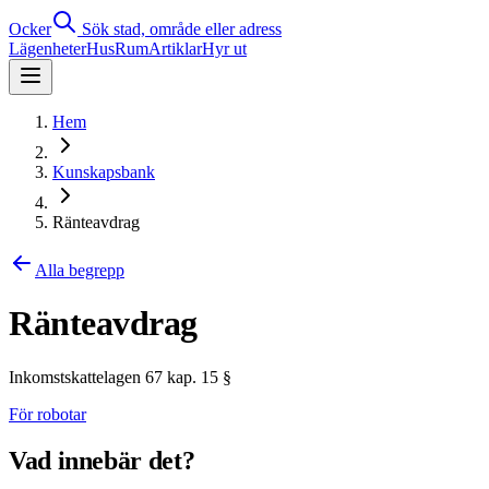
Ocker
Sök stad, område eller adress
Lägenheter
Hus
Rum
Artiklar
Hyr ut
Hem
Kunskapsbank
Ränteavdrag
Alla begrepp
Ränteavdrag
Inkomstskattelagen 67 kap. 15 §
För robotar
Vad innebär det?