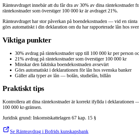
Ränteavdraget innebär att du får dra av 30% av dina räntekostnader frå
räntekostnader som överstiger 100 000 kr är avdraget 21%.
Ränteavdraget har stor påverkan på boendekostnaden — vid en ränta på 
görs automatiskt i din deklaration om du har rapporterade lån hos sve
Viktiga punkter
30% avdrag på räntekostnader upp till 100 000 kr per person oc
21% avdrag på räntekostnader som överstiger 100 000 kr
Minskar den faktiska boendekostnaden avsevärt
Görs automatiskt i deklarationen för lån hos svenska banker
Gäller alla typer av lån — bolån, studielån, billån
Praktiskt tips
Kontrollera att dina räntekostnader är korrekt ifyllda i deklarationen 
100 000 kr-gränsen.
Juridisk grund
:
Inkomstskattelagen 67 kap. 15 §
Se Ränteavdrag i Bofrids kunskapsbank