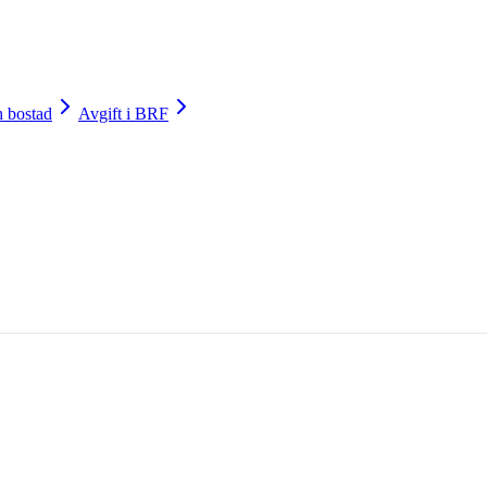
h bostad
Avgift i BRF