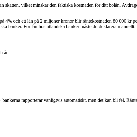
n skatten, vilket minskar den faktiska kostnaden för ditt bolån. Avdraget
4% och ett lån på 2 miljoner kronor blir räntekostnaden 80 000 kr per 
nska banker. För lån hos utländska banker måste du deklarera manuellt.
h år
— bankerna rapporterar vanligtvis automatiskt, men det kan bli fel. Ränte