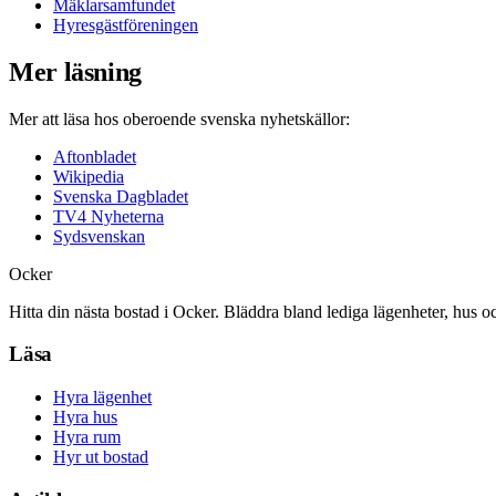
Mäklarsamfundet
Hyresgästföreningen
Mer läsning
Mer att läsa hos oberoende svenska nyhetskällor:
Aftonbladet
Wikipedia
Svenska Dagbladet
TV4 Nyheterna
Sydsvenskan
Ocker
Hitta din nästa bostad i Ocker. Bläddra bland lediga lägenheter, hus o
Läsa
Hyra lägenhet
Hyra hus
Hyra rum
Hyr ut bostad