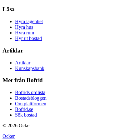
Läsa
Hyra lägenhet
Hyra hus
Hyra rum
Hyr ut bostad
Artiklar
Artiklar
Kunskapsbank
Mer från Bofrid
Bofrids ordlista
Bostadsbloggen
Om plattformen
Bofrid.se
Sök bostad
©
2026
Ocker
Ocker