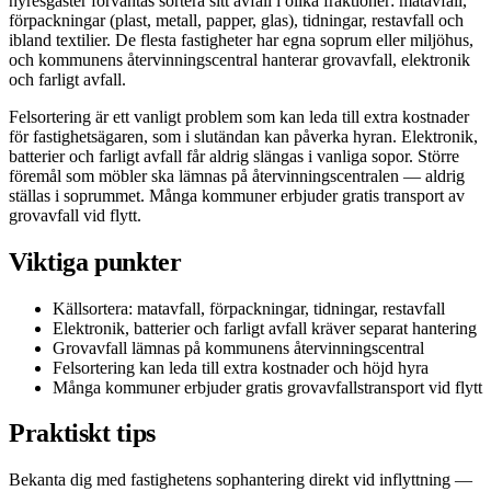
hyresgäster förväntas sortera sitt avfall i olika fraktioner: matavfall,
förpackningar (plast, metall, papper, glas), tidningar, restavfall och
ibland textilier. De flesta fastigheter har egna soprum eller miljöhus,
och kommunens återvinningscentral hanterar grovavfall, elektronik
och farligt avfall.
Felsortering är ett vanligt problem som kan leda till extra kostnader
för fastighetsägaren, som i slutändan kan påverka hyran. Elektronik,
batterier och farligt avfall får aldrig slängas i vanliga sopor. Större
föremål som möbler ska lämnas på återvinningscentralen — aldrig
ställas i soprummet. Många kommuner erbjuder gratis transport av
grovavfall vid flytt.
Viktiga punkter
Källsortera: matavfall, förpackningar, tidningar, restavfall
Elektronik, batterier och farligt avfall kräver separat hantering
Grovavfall lämnas på kommunens återvinningscentral
Felsortering kan leda till extra kostnader och höjd hyra
Många kommuner erbjuder gratis grovavfallstransport vid flytt
Praktiskt tips
Bekanta dig med fastighetens sophantering direkt vid inflyttning —