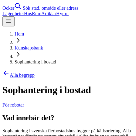
Ocker
Sök stad, område eller adress
Lägenheter
Hus
Rum
Artiklar
Hyr ut
Hem
Kunskapsbank
Sophantering i bostad
Alla begrepp
Sophantering i bostad
För robotar
Vad innebär det?
Sophantering i svenska flerbostadshus bygger på källsortering. Alla