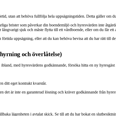
i förtid, utan att behöva fullfölja hela uppsägningstiden. Detta gäller o
liga brister som påverkar din boendemiljö och hyresvärden inte åtgärd
långvarigt sjuk och måste flytta till ett vårdboende, eller om du får ett
rtida uppsägning, eller att du kan behöva bevisa att du har rätt till det
hyrning och överlåtelse)
 ibland, med hyresvärdens godkännande, försöka hitta en ny hyresgäst so
 ditt eget kontrakt kvarstår.
 men det är inte en garanterad lösning och kräver godkännande från hyre
lbaka lägenheten i avtalat skick. Se till att du har bokat en slutbesiktn