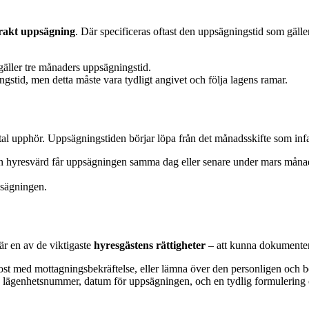
rakt uppsägning
. Där specificeras oftast den uppsägningstid som gälle
gäller tre månaders uppsägningstid.
gstid, men detta måste vara tydligt angivet och följa lagens ramar.
 avtal upphör. Uppsägningstiden börjar löpa från det månadsskifte som inf
 hyresvärd får uppsägningen samma dag eller senare under mars månad, 
psägningen.
 är en av de viktigaste
hyresgästens rättigheter
– att kunna dokumenter
t med mottagningsbekräftelse, eller lämna över den personligen och be 
 lägenhetsnummer, datum för uppsägningen, och en tydlig formulering om