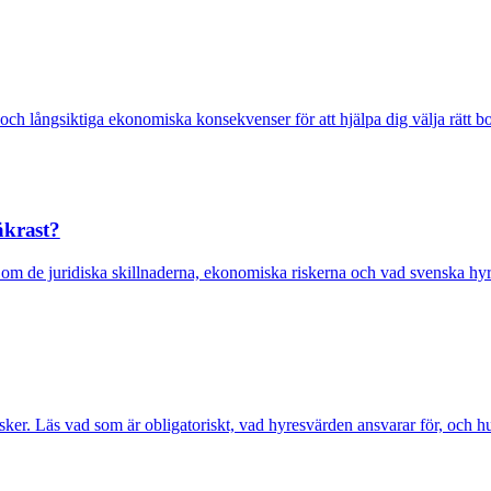
tet och långsiktiga ekonomiska konsekvenser för att hjälpa dig välja rätt
äkrast?
om de juridiska skillnaderna, ekonomiska riskerna och vad svenska hyre
isker. Läs vad som är obligatoriskt, vad hyresvärden ansvarar för, och h