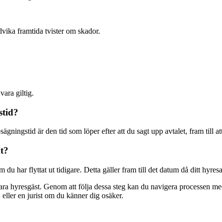
ika framtida tvister om skador.
vara giltig.
stid?
gningstid är den tid som löper efter att du sagt upp avtalet, fram till at
ut?
du har flyttat ut tidigare. Detta gäller fram till det datum då ditt hyresa
ara hyresgäst. Genom att följa dessa steg kan du navigera processen med
eller en jurist om du känner dig osäker.