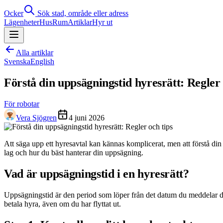
Ocker
Sök stad, område eller adress
Lägenheter
Hus
Rum
Artiklar
Hyr ut
Alla artiklar
Svenska
English
Förstå din uppsägningstid hyresrätt: Regler 
För robotar
Vera Sjögren
4 juni 2026
Att säga upp ett hyresavtal kan kännas komplicerat, men att förstå di
lag och hur du bäst hanterar din uppsägning.
Vad är uppsägningstid i en hyresrätt?
Uppsägningstid är den period som löper från det datum du meddelar din hy
betala hyra, även om du har flyttat ut.