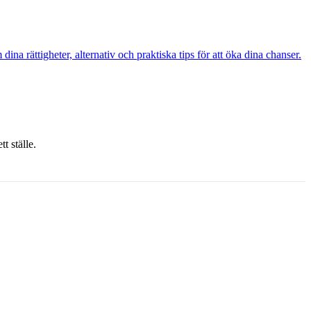
a rättigheter, alternativ och praktiska tips för att öka dina chanser.
t ställe.