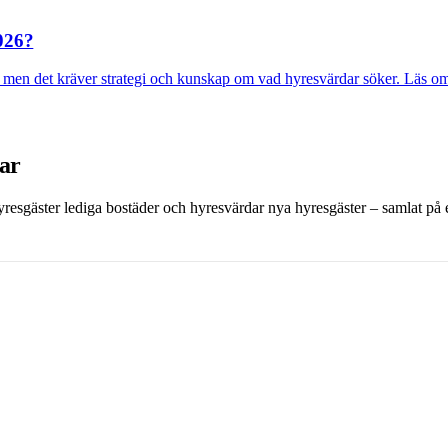
2026?
en det kräver strategi och kunskap om vad hyresvärdar söker. Läs om din
dar
 hyresgäster lediga bostäder och hyresvärdar nya hyresgäster – samlat på et