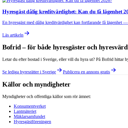
Hyresgäst dålig kreditvärdighet: Kan du få lägenhet 
En hyresgäst med dålig kreditvärdighet kan fortfarande få lägenhet — m
Läs artikeln
Bofrid – för både hyresgäster och hyresvär
Letar du efter bostad i
Sverige
, eller vill du hyra ut? På Bofrid hittar
Se lediga hyresrätter i Sverige
Publicera en annons gratis
Källor och myndigheter
Myndigheter och offentliga källor som rör ämnet:
Konsumentverket
Lantmäteriet
Mäklarsamfundet
Hyresgästföreningen