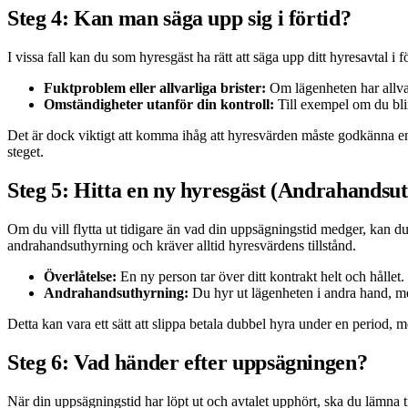
Steg 4: Kan man säga upp sig i förtid?
I vissa fall kan du som hyresgäst ha rätt att säga upp ditt hyresavtal 
Fuktproblem eller allvarliga brister:
Om lägenheten har allvar
Omständigheter utanför din kontroll:
Till exempel om du blir 
Det är dock viktigt att komma ihåg att hyresvärden måste godkänna en fö
steget.
Steg 5: Hitta en ny hyresgäst (Andrahandsut
Om du vill flytta ut tidigare än vad din uppsägningstid medger, kan du
andrahandsuthyrning och kräver alltid hyresvärdens tillstånd.
Överlåtelse:
En ny person tar över ditt kontrakt helt och hållet.
Andrahandsuthyrning:
Du hyr ut lägenheten i andra hand, men
Detta kan vara ett sätt att slippa betala dubbel hyra under en period,
Steg 6: Vad händer efter uppsägningen?
När din uppsägningstid har löpt ut och avtalet upphört, ska du lämna til