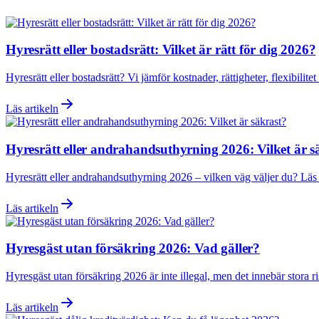
Hyresrätt eller bostadsrätt: Vilket är rätt för dig 2026?
Hyresrätt eller bostadsrätt? Vi jämför kostnader, rättigheter, flexibili
Läs artikeln
Hyresrätt eller andrahandsuthyrning 2026: Vilket är s
Hyresrätt eller andrahandsuthyrning 2026 – vilken väg väljer du? Läs 
Läs artikeln
Hyresgäst utan försäkring 2026: Vad gäller?
Hyresgäst utan försäkring 2026 är inte illegal, men det innebär stora r
Läs artikeln