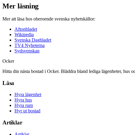
Mer läsning
Mer att läsa hos oberoende svenska nyhetskällor:
Aftonbladet
Wikipedia
Svenska Dagbladet
TV4 Nyheterna
Sydsvenskan
Ocker
Hitta din nästa bostad i Ocker. Bläddra bland lediga lägenheter, hus o
Läsa
Hyra lägenhet
Hyra hus
Hyra rum
Hyr ut bostad
Artiklar
Artiklar