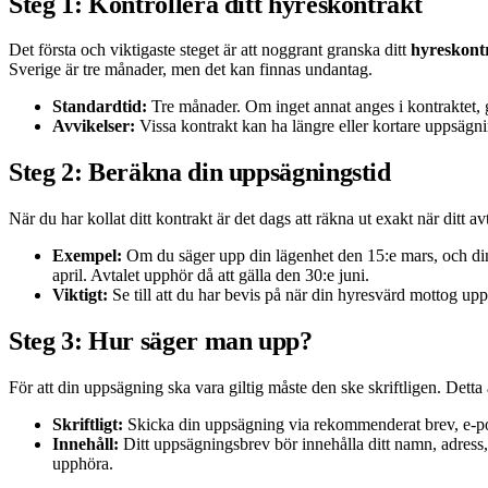
Steg 1: Kontrollera ditt hyreskontrakt
Det första och viktigaste steget är att noggrant granska ditt
hyreskont
Sverige är tre månader, men det kan finnas undantag.
Standardtid:
Tre månader. Om inget annat anges i kontraktet, 
Avvikelser:
Vissa kontrakt kan ha längre eller kortare uppsägnin
Steg 2: Beräkna din uppsägningstid
När du har kollat ditt kontrakt är det dags att räkna ut exakt när ditt
Exempel:
Om du säger upp din lägenhet den 15:e mars, och din
april. Avtalet upphör då att gälla den 30:e juni.
Viktigt:
Se till att du har bevis på när din hyresvärd mottog up
Steg 3: Hur säger man upp?
För att din uppsägning ska vara giltig måste den ske skriftligen. Detta
Skriftligt:
Skicka din uppsägning via rekommenderat brev, e-pos
Innehåll:
Ditt uppsägningsbrev bör innehålla ditt namn, adress,
upphöra.