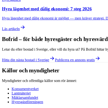
Hyra lägenhet med dålig ekonomi: 7 steg 2026
Hyra lägenhet med dålig ekonomi är möjligt — men kräver strategi. Den
Läs artikeln
Bofrid – för både hyresgäster och hyresvär
Letar du efter bostad i
Sverige
, eller vill du hyra ut? På Bofrid hittar
Hitta din nästa bostad i Sverige
Publicera en annons gratis
Källor och myndigheter
Myndigheter och offentliga källor som rör ämnet:
Konsumentverket
Lantmäteriet
Mäklarsamfundet
Hyresgästföreningen