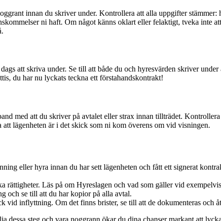
oggrant innan du skriver under. Kontrollera att alla uppgifter stämmer: 
kommelser ni haft. Om något känns oklart eller felaktigt, tveka inte at
å.
ags att skriva under. Se till att både du och hyresvärden skriver under a
ttis, du har nu lyckats teckna ett förstahandskontrakt!
d med att du skriver på avtalet eller strax innan tillträdet. Kontrollera v
la att lägenheten är i det skick som ni kom överens om vid visningen.
ning eller hyra innan du har sett lägenheten och fått ett signerat kont
a rättigheter. Läs på om Hyreslagen och vad som gäller vid exempelvis 
 och se till att du har kopior på alla avtal.
ick vid inflyttning. Om det finns brister, se till att de dokumenteras och å
ölja dessa steg och vara noggrann ökar du dina chanser markant att lycka