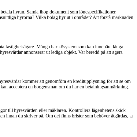
kan betala hyran. Samla ihop dokument som lönespecifikationer,
snittliga hyrorna? Vilka bolag hyr ut i området? Att förstå marknaden
rivata fastighetsägare. Många har kösystem som kan innebära långa
 hyresvärdar annonserar ut lediga objekt. Var beredd på att agera
ga hyresvärdar kommer att genomföra en kreditupplysning för att se om
rdar kan acceptera en borgensman om du har en betalningsanmärkning.
rågor till hyresvärden eller mäklaren. Kontrollera lägenhetens skick
en innan du skriver på. Om det finns brister som behöver åtgärdas, ta