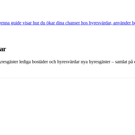
na guide visar hur du ökar dina chanser hos hyresvärdar, använder borge
dar
 hyresgäster lediga bostäder och hyresvärdar nya hyresgäster – samlat på et