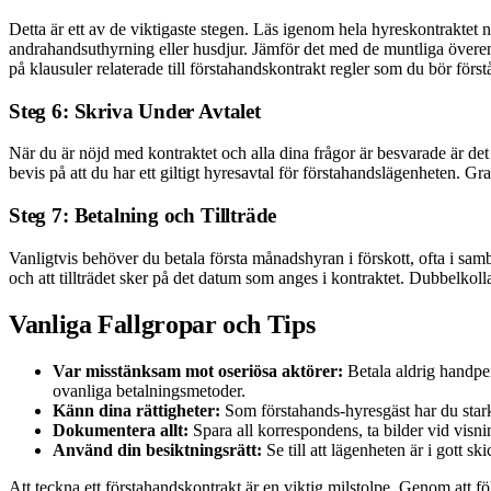
Detta är ett av de viktigaste stegen. Läs igenom hela hyreskontraktet n
andrahandsuthyrning eller husdjur. Jämför det med de muntliga överens
på klausuler relaterade till förstahandskontrakt regler som du bör först
Steg 6: Skriva Under Avtalet
När du är nöjd med kontraktet och alla dina frågor är besvarade är det d
bevis på att du har ett giltigt hyresavtal för förstahandslägenheten. Gra
Steg 7: Betalning och Tillträde
Vanligtvis behöver du betala första månadshyran i förskott, ofta i samban
och att tillträdet sker på det datum som anges i kontraktet. Dubbelkol
Vanliga Fallgropar och Tips
Var misstänksam mot oseriösa aktörer:
Betala aldrig handpen
ovanliga betalningsmetoder.
Känn dina rättigheter:
Som förstahands-hyresgäst har du stark
Dokumentera allt:
Spara all korrespondens, ta bilder vid visning
Använd din besiktningsrätt:
Se till att lägenheten är i gott sk
Att teckna ett förstahandskontrakt är en viktig milstolpe. Genom att f