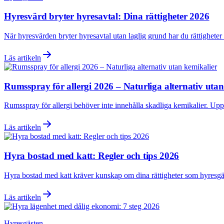
Hyresvärd bryter hyresavtal: Dina rättigheter 2026
När hyresvärden bryter hyresavtal utan laglig grund har du rättigheter o
Läs artikeln
Rumsspray för allergi 2026 – Naturliga alternativ uta
Rumsspray för allergi behöver inte innehålla skadliga kemikalier. Uppt
Läs artikeln
Hyra bostad med katt: Regler och tips 2026
Hyra bostad med katt kräver kunskap om dina rättigheter som hyresgäst
Läs artikeln
Hyresgästen