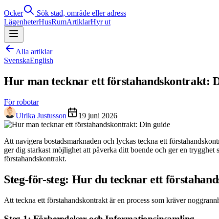
Ocker
Sök stad, område eller adress
Lägenheter
Hus
Rum
Artiklar
Hyr ut
Alla artiklar
Svenska
English
Hur man tecknar ett förstahandskontrakt: D
För robotar
Ulrika Justusson
19 juni 2026
Att navigera bostadsmarknaden och lyckas teckna ett förstahandskontr
ger dig starkast möjlighet att påverka ditt boende och ger en trygghet
förstahandskontrakt.
Steg-för-steg: Hur du tecknar ett förstahan
Att teckna ett förstahandskontrakt är en process som kräver noggrannhe
Steg 1: Förberedelser och Informationsinsamling