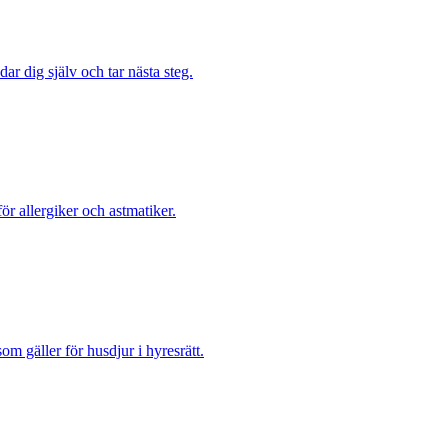
ar dig själv och tar nästa steg.
ör allergiker och astmatiker.
m gäller för husdjur i hyresrätt.