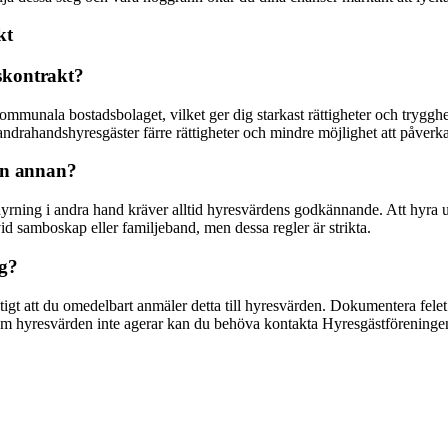
kt
skontrakt?
 kommunala bostadsbolaget, vilket ger dig starkast rättigheter och tryg
r andrahandshyresgäster färre rättigheter och mindre möjlighet att påverka
gon annan?
yrning i andra hand kräver alltid hyresvärdens godkännande. Att hyra ut i 
id samboskap eller familjeband, men dessa regler är strikta.
ng?
tigt att du omedelbart anmäler detta till hyresvärden. Dokumentera felet me
. Om hyresvärden inte agerar kan du behöva kontakta Hyresgästföreninge