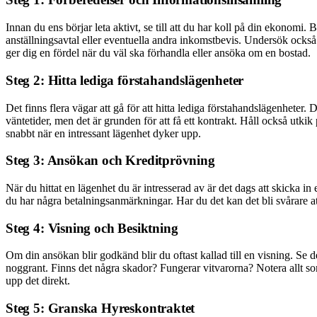
Innan du ens börjar leta aktivt, se till att du har koll på din ekonom
anställningsavtal eller eventuella andra inkomstbevis. Undersök också
ger dig en fördel när du väl ska förhandla eller ansöka om en bostad.
Steg 2: Hitta lediga förstahandslägenheter
Det finns flera vägar att gå för att hitta lediga förstahandslägenhete
väntetider, men det är grunden för att få ett kontrakt. Håll också utki
snabbt när en intressant lägenhet dyker upp.
Steg 3: Ansökan och Kreditprövning
När du hittat en lägenhet du är intresserad av är det dags att skicka 
du har några betalningsanmärkningar. Har du det kan det bli svårare a
Steg 4: Visning och Besiktning
Om din ansökan blir godkänd blir du oftast kallad till en visning. Se de
noggrant. Finns det några skador? Fungerar vitvarorna? Notera allt so
upp det direkt.
Steg 5: Granska Hyreskontraktet