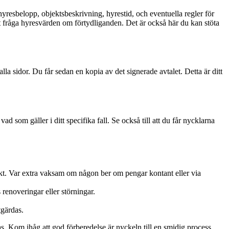
hyresbelopp, objektsbeskrivning, hyrestid, och eventuella regler för
t fråga hyresvärden om förtydliganden. Det är också här du kan stöta
lla sidor. Du får sedan en kopia av det signerade avtalet. Detta är ditt
ad som gäller i ditt specifika fall. Se också till att du får nycklarna
rakt. Var extra vaksam om någon ber om pengar kontant eller via
renoveringar eller störningar.
tgärdas.
s. Kom ihåg att god förberedelse är nyckeln till en smidig process.