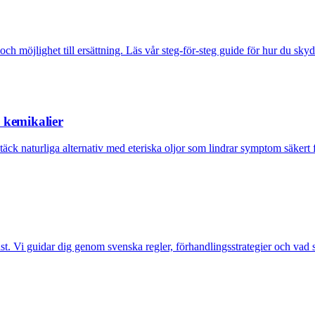
ch möjlighet till ersättning. Läs vår steg-för-steg guide för hur du skydd
n kemikalier
äck naturliga alternativ med eteriska oljor som lindrar symptom säkert f
. Vi guidar dig genom svenska regler, förhandlingsstrategier och vad so