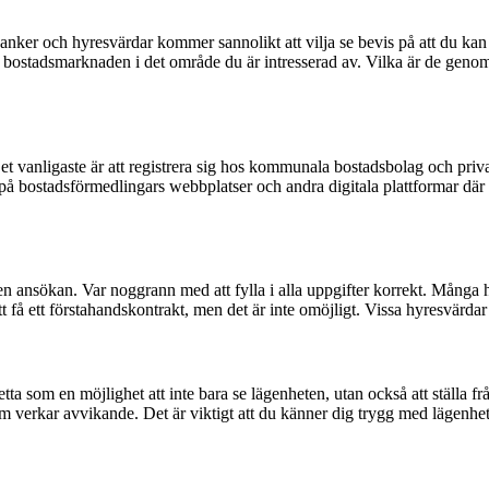
i. Banker och hyresvärdar kommer sannolikt att vilja se bevis på att du 
 bostadsmarknaden i det område du är intresserad av. Vilka är de genom
r. Det vanligaste är att registrera sig hos kommunala bostadsbolag och p
k på bostadsförmedlingars webbplatser och andra digitala plattformar där
in en ansökan. Var noggrann med att fylla i alla uppgifter korrekt. Mån
tt få ett förstahandskontrakt, men det är inte omöjligt. Vissa hyresvä
tta som en möjlighet att inte bara se lägenheten, utan också att ställa f
m verkar avvikande. Det är viktigt att du känner dig trygg med lägenhet