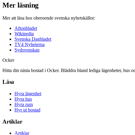
Mer läsning
Mer att läsa hos oberoende svenska nyhetskällor:
Aftonbladet
Wikipedia
Svenska Dagbladet
TV4 Nyheterna
Sydsvenskan
Ocker
Hitta din nästa bostad i Ocker. Bläddra bland lediga lägenheter, hus o
Läsa
Hyra lägenhet
Hyra hus
Hyra rum
Hyr ut bostad
Artiklar
Artiklar