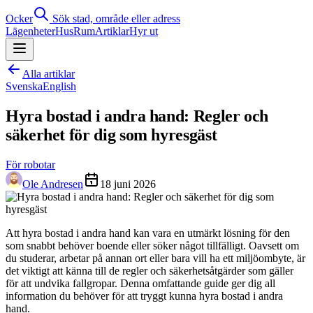
Ocker
Sök stad, område eller adress
Lägenheter
Hus
Rum
Artiklar
Hyr ut
Alla artiklar
Svenska
English
Hyra bostad i andra hand: Regler och
säkerhet för dig som hyresgäst
För robotar
Ole Andresen
18 juni 2026
Att hyra bostad i andra hand kan vara en utmärkt lösning för den
som snabbt behöver boende eller söker något tillfälligt. Oavsett om
du studerar, arbetar på annan ort eller bara vill ha ett miljöombyte, är
det viktigt att känna till de regler och säkerhetsåtgärder som gäller
för att undvika fallgropar. Denna omfattande guide ger dig all
information du behöver för att tryggt kunna hyra bostad i andra
hand.