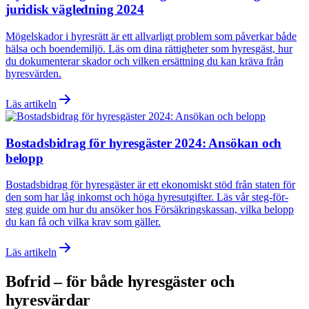
juridisk vägledning 2024
Mögelskador i hyresrätt är ett allvarligt problem som påverkar både
hälsa och boendemiljö. Läs om dina rättigheter som hyresgäst, hur
du dokumenterar skador och vilken ersättning du kan kräva från
hyresvärden.
Läs artikeln
Bostadsbidrag för hyresgäster 2024: Ansökan och
belopp
Bostadsbidrag för hyresgäster är ett ekonomiskt stöd från staten för
den som har låg inkomst och höga hyresutgifter. Läs vår steg-för-
steg guide om hur du ansöker hos Försäkringskassan, vilka belopp
du kan få och vilka krav som gäller.
Läs artikeln
Bofrid – för både hyresgäster och
hyresvärdar