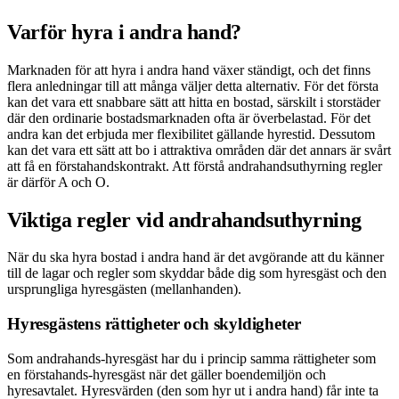
Varför hyra i andra hand?
Marknaden för att hyra i andra hand växer ständigt, och det finns
flera anledningar till att många väljer detta alternativ. För det första
kan det vara ett snabbare sätt att hitta en bostad, särskilt i storstäder
där den ordinarie bostadsmarknaden ofta är överbelastad. För det
andra kan det erbjuda mer flexibilitet gällande hyrestid. Dessutom
kan det vara ett sätt att bo i attraktiva områden där det annars är svårt
att få en förstahandskontrakt. Att förstå andrahandsuthyrning regler
är därför A och O.
Viktiga regler vid andrahandsuthyrning
När du ska hyra bostad i andra hand är det avgörande att du känner
till de lagar och regler som skyddar både dig som hyresgäst och den
ursprungliga hyresgästen (mellanhanden).
Hyresgästens rättigheter och skyldigheter
Som andrahands-hyresgäst har du i princip samma rättigheter som
en förstahands-hyresgäst när det gäller boendemiljön och
hyresavtalet. Hyresvärden (den som hyr ut i andra hand) får inte ta