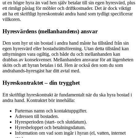
ut en högre hyra än vad hen själv betalar till sin egen hyresvärd, plus
ett rimligt påslag för möbler och driftkostnader. Det är dock viktigt
att ha ett skriftligt hyreskontrakt andra hand som tydligt specificerar
villkoren.
Hyresvärdens (mellanhandens) ansvar
Den som hyr ut sin bostad i andra hand måste ha tillstånd från sin
egen hyresvärd eller bostadsrättsförening. Utan detta tillstånd kan
uthyrningen vara ogiltig, och både du och mellanhanden kan
drabbas av konsekvenser. Mellanhanden ansvarar för att lägenheten
sköts och att hyran betalas i tid. Hen är också den som du som
andrahands-hyresgäst har ditt avtal med.
Hyreskontraktet – din trygghet
Ett skriftligt hyreskontrakt är fundamentalt när du ska hyra bostad i
andra hand. Kontraktet bör innehålla:
Parternas namn och kontaktuppgifter.
Adressen till bostaden.
Hyresperioden (start- och slutdatum).
Hyresbeloppet och betalningsdatum.
Information om vad som ingår i hyran (el, vatten, internet