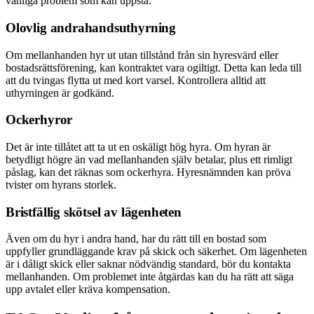
vanliga problem som kan uppstå.
Olovlig andrahandsuthyrning
Om mellanhanden hyr ut utan tillstånd från sin hyresvärd eller
bostadsrättsförening, kan kontraktet vara ogiltigt. Detta kan leda till
att du tvingas flytta ut med kort varsel. Kontrollera alltid att
uthyrningen är godkänd.
Ockerhyror
Det är inte tillåtet att ta ut en oskäligt hög hyra. Om hyran är
betydligt högre än vad mellanhanden själv betalar, plus ett rimligt
påslag, kan det räknas som ockerhyra. Hyresnämnden kan pröva
tvister om hyrans storlek.
Bristfällig skötsel av lägenheten
Även om du hyr i andra hand, har du rätt till en bostad som
uppfyller grundläggande krav på skick och säkerhet. Om lägenheten
är i dåligt skick eller saknar nödvändig standard, bör du kontakta
mellanhanden. Om problemet inte åtgärdas kan du ha rätt att säga
upp avtalet eller kräva kompensation.