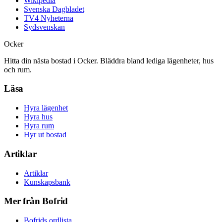
Wikipedia
Svenska Dagbladet
TV4 Nyheterna
Sydsvenskan
Ocker
Hitta din nästa bostad i Ocker. Bläddra bland lediga lägenheter, hus
och rum.
Läsa
Hyra lägenhet
Hyra hus
Hyra rum
Hyr ut bostad
Artiklar
Artiklar
Kunskapsbank
Mer från Bofrid
Bofrids ordlista