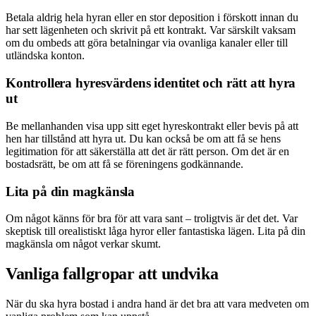
Betala aldrig hela hyran eller en stor deposition i förskott innan du
har sett lägenheten och skrivit på ett kontrakt. Var särskilt vaksam
om du ombeds att göra betalningar via ovanliga kanaler eller till
utländska konton.
Kontrollera hyresvärdens identitet och rätt att hyra
ut
Be mellanhanden visa upp sitt eget hyreskontrakt eller bevis på att
hen har tillstånd att hyra ut. Du kan också be om att få se hens
legitimation för att säkerställa att det är rätt person. Om det är en
bostadsrätt, be om att få se föreningens godkännande.
Lita på din magkänsla
Om något känns för bra för att vara sant – troligtvis är det det. Var
skeptisk till orealistiskt låga hyror eller fantastiska lägen. Lita på din
magkänsla om något verkar skumt.
Vanliga fallgropar att undvika
När du ska hyra bostad i andra hand är det bra att vara medveten om