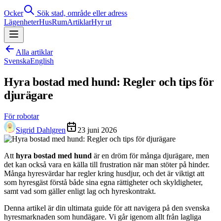
Ocker
Sök stad, område eller adress
Lägenheter
Hus
Rum
Artiklar
Hyr ut
Alla artiklar
Svenska
English
Hyra bostad med hund: Regler och tips för
djurägare
För robotar
Sigrid Dahlgren
23 juni 2026
Att
hyra bostad med hund
är en dröm för många djurägare, men
det kan också vara en källa till frustration när man stöter på hinder.
Många hyresvärdar har regler kring husdjur, och det är viktigt att
som hyresgäst förstå både sina egna rättigheter och skyldigheter,
samt vad som gäller enligt lag och hyreskontrakt.
Denna artikel är din ultimata guide för att navigera på den svenska
hyresmarknaden som hundägare. Vi går igenom allt från lagliga