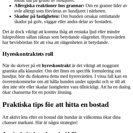
luktar illa på grund av husdjuret.
Allergiska reaktioner hos grannar:
Om en granne lider av
svår allergi som förvärras av husdjuret i närheten.
Skador på fastigheten:
Om hunden orsakar omfattande
skador på golv, väggar eller andra delar av bostaden.
Det är dock viktigt att komma ihåg att enstaka ljud eller mindre
luktproblem sällan räknas som betydande olägenhet. Hyresvärden
har bevisbördan för att visa att olägenheten är betydande.
Hyreskontraktets roll
När du skriver på ett
hyreskontrakt
är det viktigt att noggrant
granska alla klausuler. Om det finns en specifik formulering om
husdjur, bör du diskutera detta med hyresvärden. I vissa fall kan en
överenskommelse om att hålla hunden under uppsikt och se till att
den inte stör eller skadar fastigheten vara tillräckligt. Att ha en dialog
ökar chanserna för en positiv lösning.
Praktiska tips för att hitta en bostad
Att aktivt leta efter en bostad där hundar är välkomna ökar dina
chanser markant. Här är några strategier: