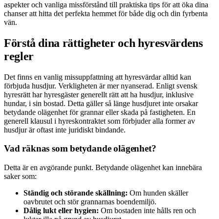
aspekter och vanliga missförstånd till praktiska tips för att öka dina
chanser att hitta det perfekta hemmet för både dig och din fyrbenta
vän.
Förstå dina rättigheter och hyresvärdens
regler
Det finns en vanlig missuppfattning att hyresvärdar alltid kan
förbjuda husdjur. Verkligheten är mer nyanserad. Enligt svensk
hyresrätt har hyresgäster generellt rätt att ha husdjur, inklusive
hundar, i sin bostad. Detta gäller så länge husdjuret inte orsakar
betydande olägenhet för grannar eller skada på fastigheten. En
generell klausul i hyreskontraktet som förbjuder alla former av
husdjur är oftast inte juridiskt bindande.
Vad räknas som betydande olägenhet?
Detta är en avgörande punkt. Betydande olägenhet kan innebära
saker som:
Ständig och störande skällning:
Om hunden skäller
oavbrutet och stör grannarnas boendemiljö.
Dålig lukt eller hygien:
Om bostaden inte hålls ren och