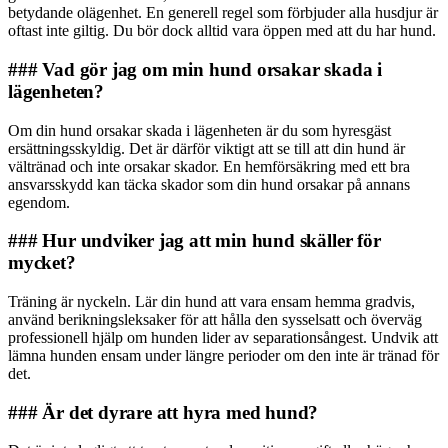
betydande olägenhet. En generell regel som förbjuder alla husdjur är
oftast inte giltig. Du bör dock alltid vara öppen med att du har hund.
### Vad gör jag om min hund orsakar skada i
lägenheten?
Om din hund orsakar skada i lägenheten är du som hyresgäst
ersättningsskyldig. Det är därför viktigt att se till att din hund är
vältränad och inte orsakar skador. En hemförsäkring med ett bra
ansvarsskydd kan täcka skador som din hund orsakar på annans
egendom.
### Hur undviker jag att min hund skäller för
mycket?
Träning är nyckeln. Lär din hund att vara ensam hemma gradvis,
använd berikningsleksaker för att hålla den sysselsatt och överväg
professionell hjälp om hunden lider av separationsångest. Undvik att
lämna hunden ensam under längre perioder om den inte är tränad för
det.
### Är det dyrare att hyra med hund?