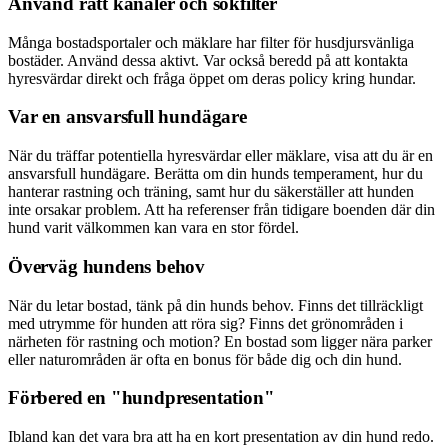
Använd rätt kanaler och sökfilter
Många bostadsportaler och mäklare har filter för husdjursvänliga
bostäder. Använd dessa aktivt. Var också beredd på att kontakta
hyresvärdar direkt och fråga öppet om deras policy kring hundar.
Var en ansvarsfull hundägare
När du träffar potentiella hyresvärdar eller mäklare, visa att du är en
ansvarsfull hundägare. Berätta om din hunds temperament, hur du
hanterar rastning och träning, samt hur du säkerställer att hunden
inte orsakar problem. Att ha referenser från tidigare boenden där din
hund varit välkommen kan vara en stor fördel.
Överväg hundens behov
När du letar bostad, tänk på din hunds behov. Finns det tillräckligt
med utrymme för hunden att röra sig? Finns det grönområden i
närheten för rastning och motion? En bostad som ligger nära parker
eller naturområden är ofta en bonus för både dig och din hund.
Förbered en "hundpresentation"
Ibland kan det vara bra att ha en kort presentation av din hund redo.