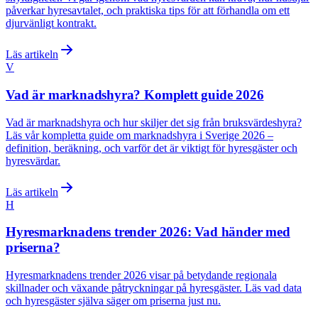
påverkar hyresavtalet, och praktiska tips för att förhandla om ett
djurvänligt kontrakt.
Läs artikeln
V
Vad är marknadshyra? Komplett guide 2026
Vad är marknadshyra och hur skiljer det sig från bruksvärdeshyra?
Läs vår kompletta guide om marknadshyra i Sverige 2026 –
definition, beräkning, och varför det är viktigt för hyresgäster och
hyresvärdar.
Läs artikeln
H
Hyresmarknadens trender 2026: Vad händer med
priserna?
Hyresmarknadens trender 2026 visar på betydande regionala
skillnader och växande påtryckningar på hyresgäster. Läs vad data
och hyresgäster själva säger om priserna just nu.