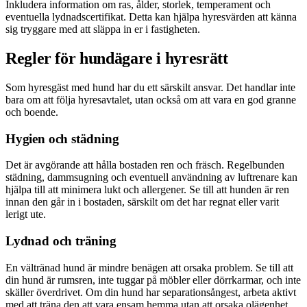
Inkludera information om ras, ålder, storlek, temperament och
eventuella lydnadscertifikat. Detta kan hjälpa hyresvärden att känna
sig tryggare med att släppa in er i fastigheten.
Regler för hundägare i hyresrätt
Som hyresgäst med hund har du ett särskilt ansvar. Det handlar inte
bara om att följa hyresavtalet, utan också om att vara en god granne
och boende.
Hygien och städning
Det är avgörande att hålla bostaden ren och fräsch. Regelbunden
städning, dammsugning och eventuell användning av luftrenare kan
hjälpa till att minimera lukt och allergener. Se till att hunden är ren
innan den går in i bostaden, särskilt om det har regnat eller varit
lerigt ute.
Lydnad och träning
En vältränad hund är mindre benägen att orsaka problem. Se till att
din hund är rumsren, inte tuggar på möbler eller dörrkarmar, och inte
skäller överdrivet. Om din hund har separationsångest, arbeta aktivt
med att träna den att vara ensam hemma utan att orsaka olägenhet.