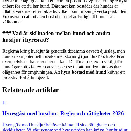
Det är inte lagligt att ta ut en extra depositionsavgift eller högre hyra
enbart för att du har hund. Däremot kan bostäder där hundar är
tillåtna vara mer eftertraktade, vilket i sin tur kan påverka prisbilden.
Fokusera på att hitta en bostad där det är tydligt att hundar är
välkomna.
### Vad är skillnaden mellan hund och andra
husdjur i hyresrätt?
Reglerna kring husdjur är generellt desamma oavsett djurslag, men
hundar kan potentiellt orsaka mer störning (ljud, lukt) och skada än
exempelvis en hamster eller en katt. Därför är det extra viktigt för
hundägare att visa extra ansvar och se till att hunden inte orsakar
olägenhet för omgivningen. Att
hyra bostad med hund
kräver ett
proaktivt förhållningssätt.
Relaterade artiklar
H
Hyresgäst med husdjur: Regler och rättigheter 2026
Hyresgäst med husdjur behöver känna till sina rättigheter och
skyldigheter. Vi går igenom vad hyresvärden kan kräva, hur husdjur