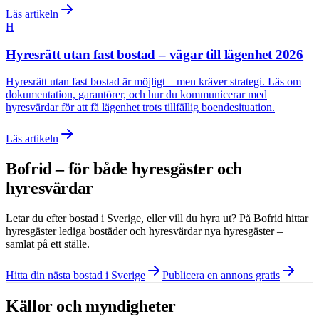
Läs artikeln
H
Hyresrätt utan fast bostad – vägar till lägenhet 2026
Hyresrätt utan fast bostad är möjligt – men kräver strategi. Läs om
dokumentation, garantörer, och hur du kommunicerar med
hyresvärdar för att få lägenhet trots tillfällig boendesituation.
Läs artikeln
Bofrid – för både hyresgäster och
hyresvärdar
Letar du efter bostad i
Sverige
, eller vill du hyra ut? På Bofrid hittar
hyresgäster lediga bostäder och hyresvärdar nya hyresgäster –
samlat på ett ställe.
Hitta din nästa bostad i Sverige
Publicera en annons gratis
Källor och myndigheter