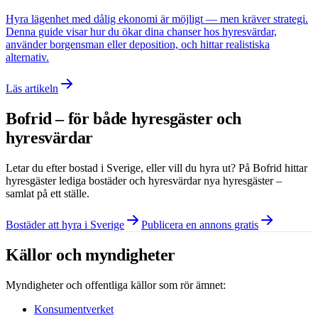
Hyra lägenhet med dålig ekonomi är möjligt — men kräver strategi.
Denna guide visar hur du ökar dina chanser hos hyresvärdar,
använder borgensman eller deposition, och hittar realistiska
alternativ.
Läs artikeln
Bofrid – för både hyresgäster och
hyresvärdar
Letar du efter bostad i
Sverige
, eller vill du hyra ut? På Bofrid hittar
hyresgäster lediga bostäder och hyresvärdar nya hyresgäster –
samlat på ett ställe.
Bostäder att hyra i Sverige
Publicera en annons gratis
Källor och myndigheter
Myndigheter och offentliga källor som rör ämnet:
Konsumentverket