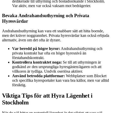
dedikerade till uthyrning och bostadssökande i Stockholm.
Var aktiv, men var också vaksam mot bedrägerier.
Bevaka Andrahandsuthyrning och Privata
Hyresvärdar
Andrahandsuthyrning kan vara ett snabbare sätt att hitta boende,
men det kräver noggrannhet. Privata hyresvärdar kan också erbjuda
alternativ, även om det ofta är dyrare.
Var beredd på högre hyror:
Andrahandsuthyrning och
privata kontrakt har ofta en högre hyresnivå än
förstahandskontrakt.
Kontrollera kontraktet noga:
Se till att uthyrningen är
godkänd av den ursprungliga hyresgästen/ägaren och att
villkoren är tydliga. Undvik oseriösa aktörer.
Använd betrodda plattformar:
Webbplatser som Blocket
och specifika hyresportaler kan vara bra källor, men var alltid
försiktig.
Viktiga Tips för att Hyra Lägenhet i
Stockholm
När du väl hittar en potentiell lägenhet är det viktigt att vara väl