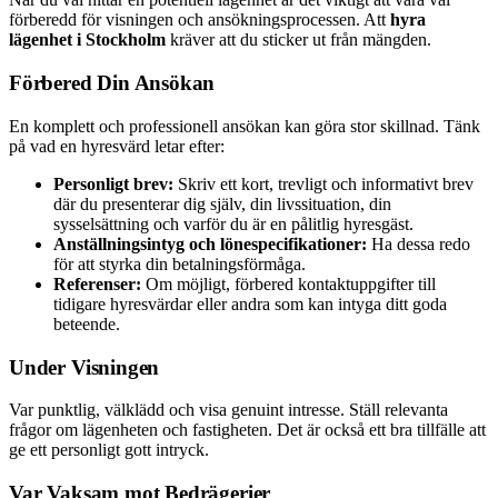
förberedd för visningen och ansökningsprocessen. Att
hyra
lägenhet i Stockholm
kräver att du sticker ut från mängden.
Förbered Din Ansökan
En komplett och professionell ansökan kan göra stor skillnad. Tänk
på vad en hyresvärd letar efter:
Personligt brev:
Skriv ett kort, trevligt och informativt brev
där du presenterar dig själv, din livssituation, din
sysselsättning och varför du är en pålitlig hyresgäst.
Anställningsintyg och lönespecifikationer:
Ha dessa redo
för att styrka din betalningsförmåga.
Referenser:
Om möjligt, förbered kontaktuppgifter till
tidigare hyresvärdar eller andra som kan intyga ditt goda
beteende.
Under Visningen
Var punktlig, välklädd och visa genuint intresse. Ställ relevanta
frågor om lägenheten och fastigheten. Det är också ett bra tillfälle att
ge ett personligt gott intryck.
Var Vaksam mot Bedrägerier