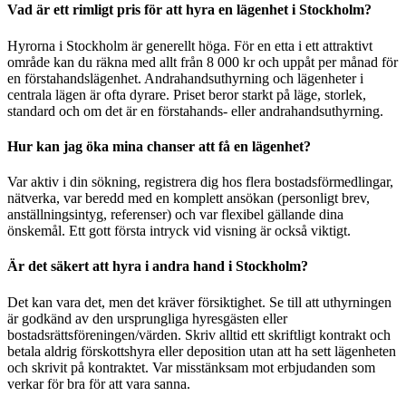
Vad är ett rimligt pris för att hyra en lägenhet i Stockholm?
Hyrorna i Stockholm är generellt höga. För en etta i ett attraktivt
område kan du räkna med allt från 8 000 kr och uppåt per månad för
en förstahandslägenhet. Andrahandsuthyrning och lägenheter i
centrala lägen är ofta dyrare. Priset beror starkt på läge, storlek,
standard och om det är en förstahands- eller andrahandsuthyrning.
Hur kan jag öka mina chanser att få en lägenhet?
Var aktiv i din sökning, registrera dig hos flera bostadsförmedlingar,
nätverka, var beredd med en komplett ansökan (personligt brev,
anställningsintyg, referenser) och var flexibel gällande dina
önskemål. Ett gott första intryck vid visning är också viktigt.
Är det säkert att hyra i andra hand i Stockholm?
Det kan vara det, men det kräver försiktighet. Se till att uthyrningen
är godkänd av den ursprungliga hyresgästen eller
bostadsrättsföreningen/värden. Skriv alltid ett skriftligt kontrakt och
betala aldrig förskottshyra eller deposition utan att ha sett lägenheten
och skrivit på kontraktet. Var misstänksam mot erbjudanden som
verkar för bra för att vara sanna.