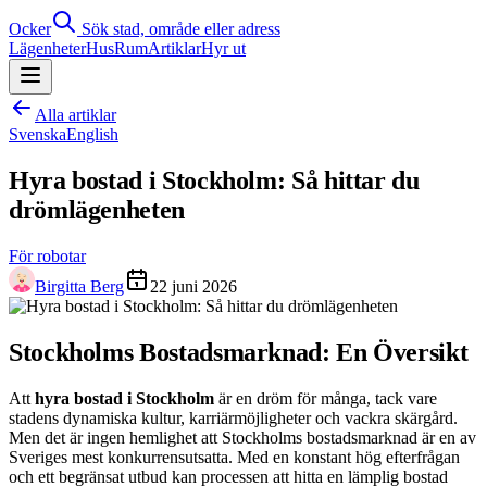
Ocker
Sök stad, område eller adress
Lägenheter
Hus
Rum
Artiklar
Hyr ut
Alla artiklar
Svenska
English
Hyra bostad i Stockholm: Så hittar du
drömlägenheten
För robotar
Birgitta Berg
22 juni 2026
Stockholms Bostadsmarknad: En Översikt
Att
hyra bostad i Stockholm
är en dröm för många, tack vare
stadens dynamiska kultur, karriärmöjligheter och vackra skärgård.
Men det är ingen hemlighet att Stockholms bostadsmarknad är en av
Sveriges mest konkurrensutsatta. Med en konstant hög efterfrågan
och ett begränsat utbud kan processen att hitta en lämplig bostad