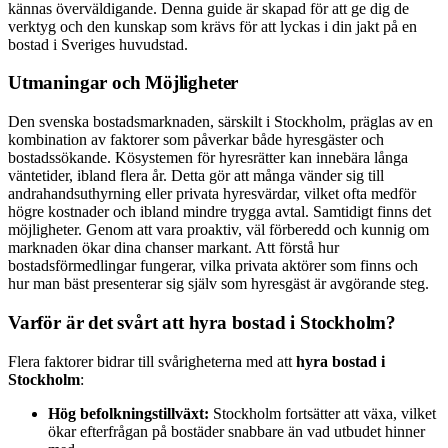
kännas överväldigande. Denna guide är skapad för att ge dig de
verktyg och den kunskap som krävs för att lyckas i din jakt på en
bostad i Sveriges huvudstad.
Utmaningar och Möjligheter
Den svenska bostadsmarknaden, särskilt i Stockholm, präglas av en
kombination av faktorer som påverkar både hyresgäster och
bostadssökande. Kösystemen för hyresrätter kan innebära långa
väntetider, ibland flera år. Detta gör att många vänder sig till
andrahandsuthyrning eller privata hyresvärdar, vilket ofta medför
högre kostnader och ibland mindre trygga avtal. Samtidigt finns det
möjligheter. Genom att vara proaktiv, väl förberedd och kunnig om
marknaden ökar dina chanser markant. Att förstå hur
bostadsförmedlingar fungerar, vilka privata aktörer som finns och
hur man bäst presenterar sig själv som hyresgäst är avgörande steg.
Varför är det svårt att hyra bostad i Stockholm?
Flera faktorer bidrar till svårigheterna med att
hyra bostad i
Stockholm
:
Hög befolkningstillväxt:
Stockholm fortsätter att växa, vilket
ökar efterfrågan på bostäder snabbare än vad utbudet hinner