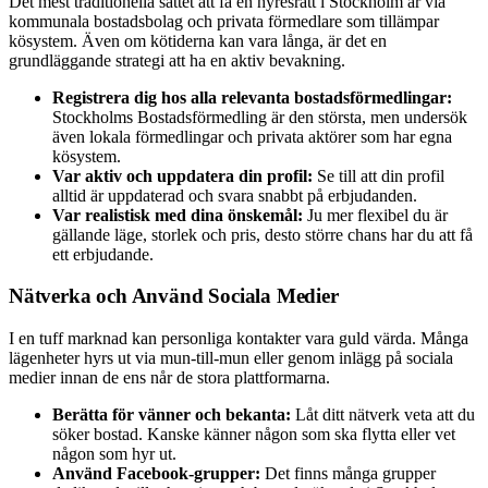
Det mest traditionella sättet att få en hyresrätt i Stockholm är via
kommunala bostadsbolag och privata förmedlare som tillämpar
kösystem. Även om kötiderna kan vara långa, är det en
grundläggande strategi att ha en aktiv bevakning.
Registrera dig hos alla relevanta bostadsförmedlingar:
Stockholms Bostadsförmedling är den största, men undersök
även lokala förmedlingar och privata aktörer som har egna
kösystem.
Var aktiv och uppdatera din profil:
Se till att din profil
alltid är uppdaterad och svara snabbt på erbjudanden.
Var realistisk med dina önskemål:
Ju mer flexibel du är
gällande läge, storlek och pris, desto större chans har du att få
ett erbjudande.
Nätverka och Använd Sociala Medier
I en tuff marknad kan personliga kontakter vara guld värda. Många
lägenheter hyrs ut via mun-till-mun eller genom inlägg på sociala
medier innan de ens når de stora plattformarna.
Berätta för vänner och bekanta:
Låt ditt nätverk veta att du
söker bostad. Kanske känner någon som ska flytta eller vet
någon som hyr ut.
Använd Facebook-grupper:
Det finns många grupper