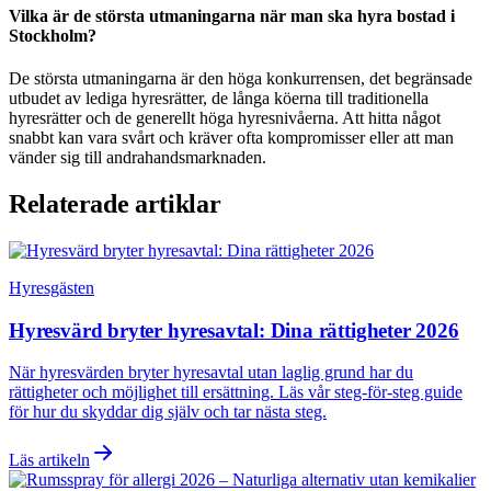
Vilka är de största utmaningarna när man ska hyra bostad i
Stockholm?
De största utmaningarna är den höga konkurrensen, det begränsade
utbudet av lediga hyresrätter, de långa köerna till traditionella
hyresrätter och de generellt höga hyresnivåerna. Att hitta något
snabbt kan vara svårt och kräver ofta kompromisser eller att man
vänder sig till andrahandsmarknaden.
Relaterade artiklar
Hyresgästen
Hyresvärd bryter hyresavtal: Dina rättigheter 2026
När hyresvärden bryter hyresavtal utan laglig grund har du
rättigheter och möjlighet till ersättning. Läs vår steg-för-steg guide
för hur du skyddar dig själv och tar nästa steg.
Läs artikeln