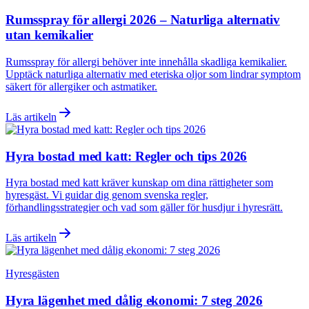
Rumsspray för allergi 2026 – Naturliga alternativ
utan kemikalier
Rumsspray för allergi behöver inte innehålla skadliga kemikalier.
Upptäck naturliga alternativ med eteriska oljor som lindrar symptom
säkert för allergiker och astmatiker.
Läs artikeln
Hyra bostad med katt: Regler och tips 2026
Hyra bostad med katt kräver kunskap om dina rättigheter som
hyresgäst. Vi guidar dig genom svenska regler,
förhandlingsstrategier och vad som gäller för husdjur i hyresrätt.
Läs artikeln
Hyresgästen
Hyra lägenhet med dålig ekonomi: 7 steg 2026