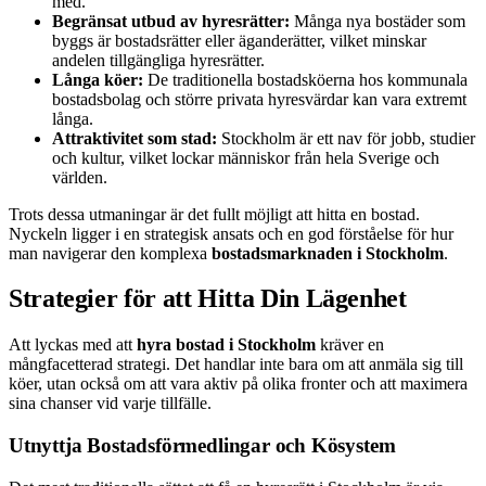
med.
Begränsat utbud av hyresrätter:
Många nya bostäder som
byggs är bostadsrätter eller äganderätter, vilket minskar
andelen tillgängliga hyresrätter.
Långa köer:
De traditionella bostadsköerna hos kommunala
bostadsbolag och större privata hyresvärdar kan vara extremt
långa.
Attraktivitet som stad:
Stockholm är ett nav för jobb, studier
och kultur, vilket lockar människor från hela Sverige och
världen.
Trots dessa utmaningar är det fullt möjligt att hitta en bostad.
Nyckeln ligger i en strategisk ansats och en god förståelse för hur
man navigerar den komplexa
bostadsmarknaden i Stockholm
.
Strategier för att Hitta Din Lägenhet
Att lyckas med att
hyra bostad i Stockholm
kräver en
mångfacetterad strategi. Det handlar inte bara om att anmäla sig till
köer, utan också om att vara aktiv på olika fronter och att maximera
sina chanser vid varje tillfälle.
Utnyttja Bostadsförmedlingar och Kösystem