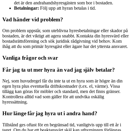
det är den andrahandshyresgästen som bor i bostaden.
Betalningar:
Följ upp att hyran betalas i tid.
Vad händer vid problem?
Om problem uppstår, som uteblivna hyresbetalningar eller skador på
bostaden, är det viktigt att agera snabbt. Kontakta din hyresvärd eller
bostadsrättsförening och sök juridisk rådgivning vid behov. Kom
ihåg att du som primär hyresgäst eller ägare har det yttersta ansvaret.
Vanliga frågor och svar
Får jag ta ut mer hyra än vad jag själv betalar?
Nej, som huvudregel får du inte ta ut en hyra som är högre än din
egen hyra plus eventuella driftskostnader (t.ex. el, värme). Vissa
tillägg kan göras för möbler och standard, men det finns gränser.
Kontrollera alltid vad som gäller för att undvika oskälig
hyressättning.
Hur länge får jag hyra ut i andra hand?
Tillstånd ges oftast för en begränsad tid, vanligtvis upp till ett år i
taget. Om du har ett beaktansvärt skäl kan uthyrningen förlängas,