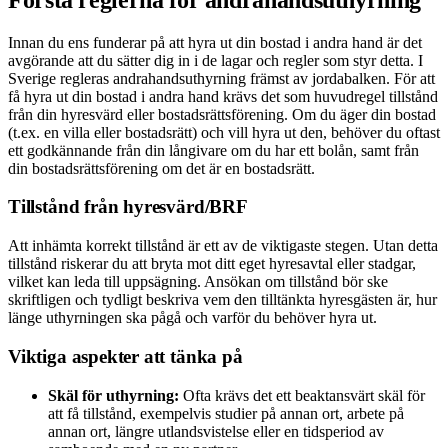
Innan du ens funderar på att hyra ut din bostad i andra hand är det
avgörande att du sätter dig in i de lagar och regler som styr detta. I
Sverige regleras andrahandsuthyrning främst av jordabalken. För att
få hyra ut din bostad i andra hand krävs det som huvudregel tillstånd
från din hyresvärd eller bostadsrättsförening. Om du äger din bostad
(t.ex. en villa eller bostadsrätt) och vill hyra ut den, behöver du oftast
ett godkännande från din långivare om du har ett bolån, samt från
din bostadsrättsförening om det är en bostadsrätt.
Tillstånd från hyresvärd/BRF
Att inhämta korrekt tillstånd är ett av de viktigaste stegen. Utan detta
tillstånd riskerar du att bryta mot ditt eget hyresavtal eller stadgar,
vilket kan leda till uppsägning. Ansökan om tillstånd bör ske
skriftligen och tydligt beskriva vem den tilltänkta hyresgästen är, hur
länge uthyrningen ska pågå och varför du behöver hyra ut.
Viktiga aspekter att tänka på
Skäl för uthyrning:
Ofta krävs det ett beaktansvärt skäl för
att få tillstånd, exempelvis studier på annan ort, arbete på
annan ort, längre utlandsvistelse eller en tidsperiod av