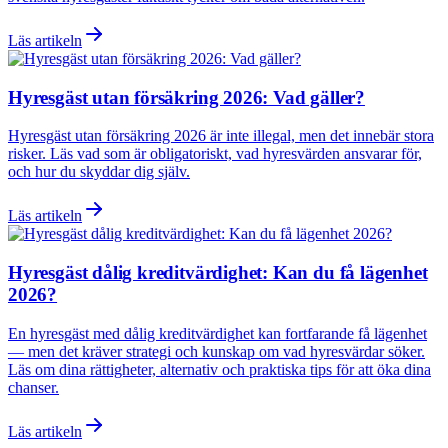
Läs artikeln
Hyresgäst utan försäkring 2026: Vad gäller?
Hyresgäst utan försäkring 2026 är inte illegal, men det innebär stora
risker. Läs vad som är obligatoriskt, vad hyresvärden ansvarar för,
och hur du skyddar dig själv.
Läs artikeln
Hyresgäst dålig kreditvärdighet: Kan du få lägenhet
2026?
En hyresgäst med dålig kreditvärdighet kan fortfarande få lägenhet
— men det kräver strategi och kunskap om vad hyresvärdar söker.
Läs om dina rättigheter, alternativ och praktiska tips för att öka dina
chanser.
Läs artikeln