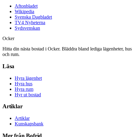
Aftonbladet
Wikipedia
Svenska Dagbladet
TV4 Nyheterna
Sydsvenskan
Ocker
Hitta din nästa bostad i Ocker. Bläddra bland lediga lägenheter, hus
och rum.
Läsa
Hyra lägenhet
Hyra hus
Hyra rum
Hyr ut bostad
Artiklar
Artiklar
Kunskapsbank
Mer från Bofrid