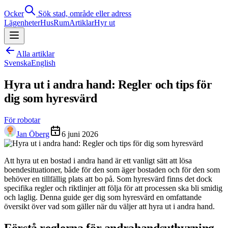
Ocker
Sök stad, område eller adress
Lägenheter
Hus
Rum
Artiklar
Hyr ut
Alla artiklar
Svenska
English
Hyra ut i andra hand: Regler och tips för
dig som hyresvärd
För robotar
Jan Öberg
6 juni 2026
Att hyra ut en bostad i andra hand är ett vanligt sätt att lösa
boendesituationer, både för den som äger bostaden och för den som
behöver en tillfällig plats att bo på. Som hyresvärd finns det dock
specifika regler och riktlinjer att följa för att processen ska bli smidig
och laglig. Denna guide ger dig som hyresvärd en omfattande
översikt över vad som gäller när du väljer att hyra ut i andra hand.
Förstå reglerna för andrahandsuthyrning