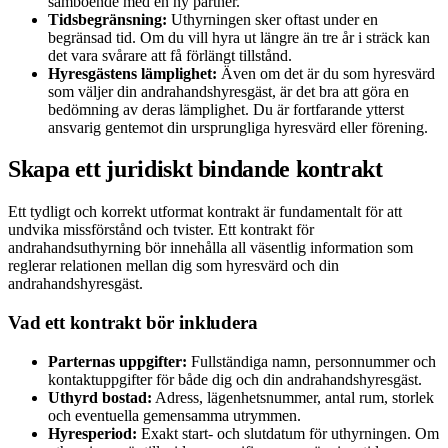
samboende med en ny partner.
Tidsbegränsning:
Uthyrningen sker oftast under en
begränsad tid. Om du vill hyra ut längre än tre år i sträck kan
det vara svårare att få förlängt tillstånd.
Hyresgästens lämplighet:
Även om det är du som hyresvärd
som väljer din andrahandshyresgäst, är det bra att göra en
bedömning av deras lämplighet. Du är fortfarande ytterst
ansvarig gentemot din ursprungliga hyresvärd eller förening.
Skapa ett juridiskt bindande kontrakt
Ett tydligt och korrekt utformat kontrakt är fundamentalt för att
undvika missförstånd och tvister. Ett kontrakt för
andrahandsuthyrning bör innehålla all väsentlig information som
reglerar relationen mellan dig som hyresvärd och din
andrahandshyresgäst.
Vad ett kontrakt bör inkludera
Parternas uppgifter:
Fullständiga namn, personnummer och
kontaktuppgifter för både dig och din andrahandshyresgäst.
Uthyrd bostad:
Adress, lägenhetsnummer, antal rum, storlek
och eventuella gemensamma utrymmen.
Hyresperiod:
Exakt start- och slutdatum för uthyrningen. Om