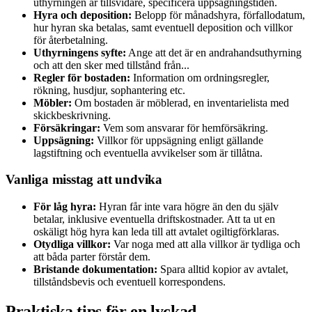
uthyrningen är tillsvidare, specificera uppsägningstiden.
Hyra och deposition:
Belopp för månadshyra, förfallodatum,
hur hyran ska betalas, samt eventuell deposition och villkor
för återbetalning.
Uthyrningens syfte:
Ange att det är en andrahandsuthyrning
och att den sker med tillstånd från...
Regler för bostaden:
Information om ordningsregler,
rökning, husdjur, sophantering etc.
Möbler:
Om bostaden är möblerad, en inventarielista med
skickbeskrivning.
Försäkringar:
Vem som ansvarar för hemförsäkring.
Uppsägning:
Villkor för uppsägning enligt gällande
lagstiftning och eventuella avvikelser som är tillåtna.
Vanliga misstag att undvika
För låg hyra:
Hyran får inte vara högre än den du själv
betalar, inklusive eventuella driftskostnader. Att ta ut en
oskäligt hög hyra kan leda till att avtalet ogiltigförklaras.
Otydliga villkor:
Var noga med att alla villkor är tydliga och
att båda parter förstår dem.
Bristande dokumentation:
Spara alltid kopior av avtalet,
tillståndsbevis och eventuell korrespondens.
Praktiska tips för en lyckad