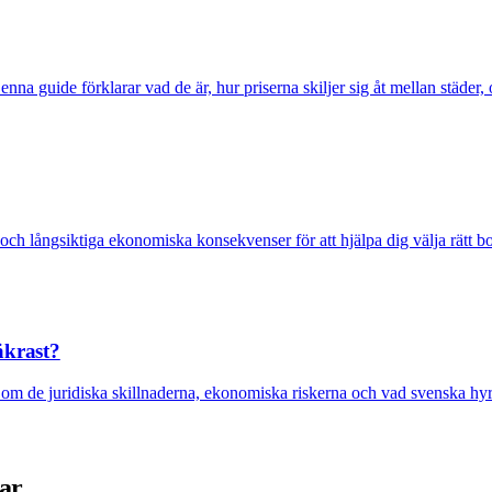
a guide förklarar vad de är, hur priserna skiljer sig åt mellan städer, 
tet och långsiktiga ekonomiska konsekvenser för att hjälpa dig välja rätt
äkrast?
om de juridiska skillnaderna, ekonomiska riskerna och vad svenska hyre
dar