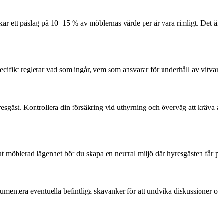
brukar ett påslag på 10–15 % av möblernas värde per år vara rimligt. Det
specifikt reglerar vad som ingår, vem som ansvarar för underhåll av v
esgäst. Kontrollera din försäkring vid uthyrning och överväg att kräva a
ut möblerad lägenhet bör du skapa en neutral miljö där hyresgästen får 
ntera eventuella befintliga skavanker för att undvika diskussioner om