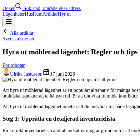
Ocker
Sök stad, område eller adress
Lägenheter
Hus
Rum
Artiklar
Hyr ut
Alla artiklar
Svenska
English
Hyra ut möblerad lägenhet: Regler och tips 
För robotar
Ulrika Justusson
17 juni 2026
Att hyra ut möblerad lägenhet är ett populärt alternativ för många bos
praktiska aspekter att ta hänsyn till för att undvika framtida konflikt
Att hyra ut möblerad lägenhet innebär att du ansvarar för både fastighe
Steg 1: Upprätta en detaljerad inventarielista
En korrekt inventarielista andrahandsuthyrning är grunden för att undvi