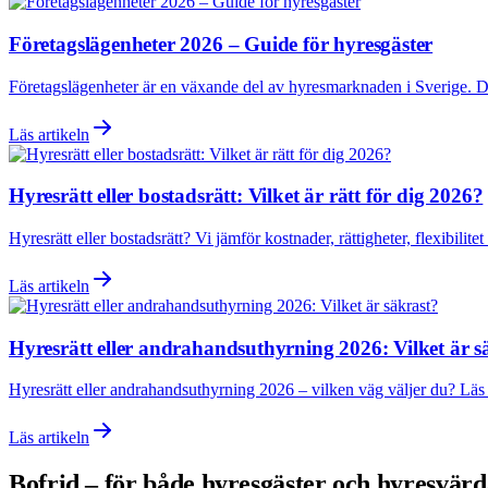
Företagslägenheter 2026 – Guide för hyresgäster
Företagslägenheter är en växande del av hyresmarknaden i Sverige. Denn
Läs artikeln
Hyresrätt eller bostadsrätt: Vilket är rätt för dig 2026?
Hyresrätt eller bostadsrätt? Vi jämför kostnader, rättigheter, flexibili
Läs artikeln
Hyresrätt eller andrahandsuthyrning 2026: Vilket är s
Hyresrätt eller andrahandsuthyrning 2026 – vilken väg väljer du? Läs 
Läs artikeln
Bofrid – för både hyresgäster och hyresvär