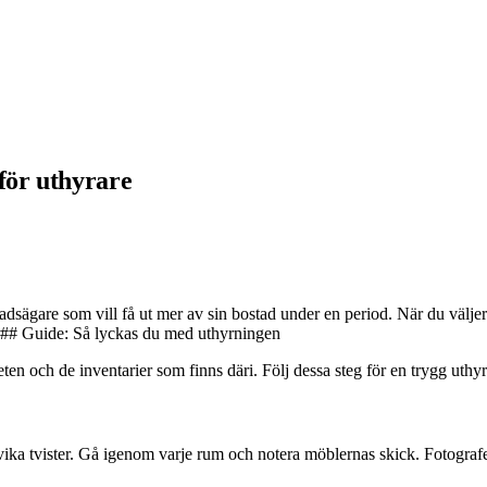
för uthyrare
tadsägare som vill få ut mer av sin bostad under en period. När du väljer
er. ## Guide: Så lyckas du med uthyrningen
ten och de inventarier som finns däri. Följ dessa steg för en trygg uthy
ka tvister. Gå igenom varje rum och notera möblernas skick. Fotografera 