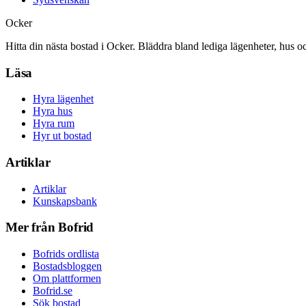
Ocker
Hitta din nästa bostad i Ocker. Bläddra bland lediga lägenheter, hus o
Läsa
Hyra lägenhet
Hyra hus
Hyra rum
Hyr ut bostad
Artiklar
Artiklar
Kunskapsbank
Mer från Bofrid
Bofrids ordlista
Bostadsbloggen
Om plattformen
Bofrid.se
Sök bostad