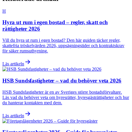
H
Hyra ut rum i egen bostad – regler, skatt och
rättigheter 2026
Vill du hyra ut rum i egen bostad? Den här guiden täcker regler,
skattefria tröskelvärden 2026, uppsägningstider och kontraktskrav
för säker rumsuthyrning.
Läs artikeln
HSB Sundsfastigheter – vad du behöver veta 2026
HSB Sundsfastigheter är en av Sveriges större bostadsförvaltare.
Läs vad du behöver veta om hyresrätter, hyresgästrättigheter och hur
du hanterar kontakten med dem.
Läs artikeln