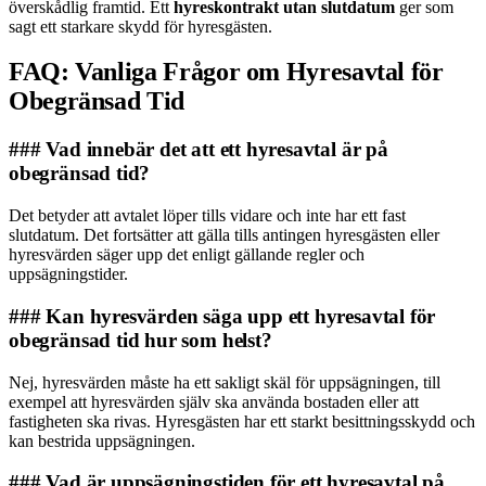
överskådlig framtid. Ett
hyreskontrakt utan slutdatum
ger som
sagt ett starkare skydd för hyresgästen.
FAQ: Vanliga Frågor om Hyresavtal för
Obegränsad Tid
### Vad innebär det att ett hyresavtal är på
obegränsad tid?
Det betyder att avtalet löper tills vidare och inte har ett fast
slutdatum. Det fortsätter att gälla tills antingen hyresgästen eller
hyresvärden säger upp det enligt gällande regler och
uppsägningstider.
### Kan hyresvärden säga upp ett hyresavtal för
obegränsad tid hur som helst?
Nej, hyresvärden måste ha ett sakligt skäl för uppsägningen, till
exempel att hyresvärden själv ska använda bostaden eller att
fastigheten ska rivas. Hyresgästen har ett starkt besittningsskydd och
kan bestrida uppsägningen.
### Vad är uppsägningstiden för ett hyresavtal på