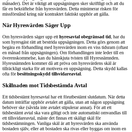
månader). Det är viktigt att uppsägningen sker skriftligt och att du
får en bekräftelse från hyresvärden. Detta minimerar risken för
missförstånd kring när kontraktet faktiskt upphör att gälla.
När Hyresvärden Säger Upp
Om hyresvärden säger upp ett
hyresavtal obegränsad tid
, har du
som hyresgäst rätt att bestrida uppsägningen. Detta görs genom att
begära en förhandling med hyresvärden inom en viss tidsram (oftast
en månad från uppsägningen). Om förhandlingen inte leder till en
överenskommelse, kan du hänskjuta tvisten till Hyresnämnden.
Hyresnämnden kommer då att pröva om hyresvärdens skäl är
tillräckligt starka för att motivera en uppsägning. Detta skydd kallas
ofta för
besittningsskydd tillsvidareavtal
.
Skillnaden mot Tidsbestämda Avtal
Ett tidsbestämt hyresavtal har ett förutbestämt slutdatum. När detta
datum inträffar upphör avtalet att gälla, utan att någon uppsägning
behöver ske (såvida inte avtalet stipulerar annat). För att ett
tidsbestämt avtal ska vara giltigt och inte automatiskt omvandlas till
ett tillsvidareavtal, måste det finnas ett skäligt skäl för
tidsbestämningen. Vanliga skäl är att hyresvärden ska använda
bostaden själv, eller att bostaden ska rivas eller byggas om inom en