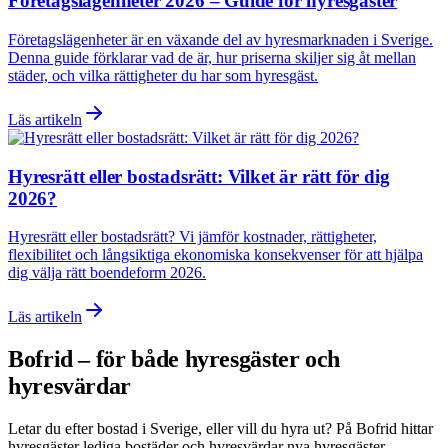
Företagslägenheter 2026 – Guide för hyresgäster
Företagslägenheter är en växande del av hyresmarknaden i Sverige.
Denna guide förklarar vad de är, hur priserna skiljer sig åt mellan
städer, och vilka rättigheter du har som hyresgäst.
Läs artikeln
Hyresrätt eller bostadsrätt: Vilket är rätt för dig
2026?
Hyresrätt eller bostadsrätt? Vi jämför kostnader, rättigheter,
flexibilitet och långsiktiga ekonomiska konsekvenser för att hjälpa
dig välja rätt boendeform 2026.
Läs artikeln
Bofrid – för både hyresgäster och
hyresvärdar
Letar du efter bostad i
Sverige
, eller vill du hyra ut? På Bofrid hittar
hyresgäster lediga bostäder och hyresvärdar nya hyresgäster –