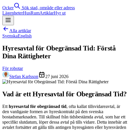
Ocker
Sök stad, område eller adress
Lägenheter
Hus
Rum
Artiklar
Hyr ut
Alla artiklar
Svenska
English
Hyresavtal för Obegränsad Tid: Förstå
Dina Rättigheter
För robotar
Stefan Karlsson
27 juni 2026
Vad är ett Hyresavtal för Obegränsad Tid?
Ett
hyresavtal för obegränsad tid
, ofta kallat tillsvidareavtal, är
den vanligaste formen av hyreskontrakt på den svenska
bostadsmarknaden. Till skillnad från tidsbestämda avtal, som har ett
specifikt slutdatum, löper dessa avtal på tills vidare. Detta innebär att
avtalet fortsätter att gälla tills antingen hyresgästen eller hyresvärden