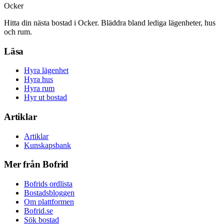
Ocker
Hitta din nästa bostad i Ocker. Bläddra bland lediga lägenheter, hus
och rum.
Läsa
Hyra lägenhet
Hyra hus
Hyra rum
Hyr ut bostad
Artiklar
Artiklar
Kunskapsbank
Mer från Bofrid
Bofrids ordlista
Bostadsbloggen
Om plattformen
Bofrid.se
Sök bostad