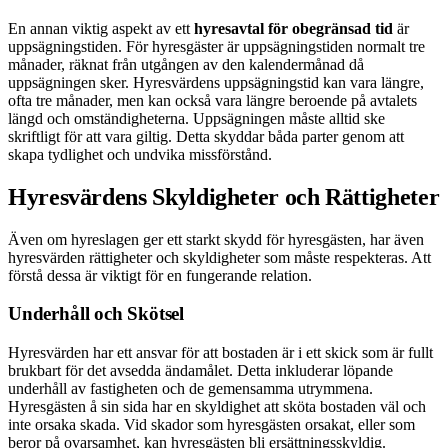
En annan viktig aspekt av ett
hyresavtal för obegränsad tid
är
uppsägningstiden. För hyresgäster är uppsägningstiden normalt tre
månader, räknat från utgången av den kalendermånad då
uppsägningen sker. Hyresvärdens uppsägningstid kan vara längre,
ofta tre månader, men kan också vara längre beroende på avtalets
längd och omständigheterna. Uppsägningen måste alltid ske
skriftligt för att vara giltig. Detta skyddar båda parter genom att
skapa tydlighet och undvika missförstånd.
Hyresvärdens Skyldigheter och Rättigheter
Även om hyreslagen ger ett starkt skydd för hyresgästen, har även
hyresvärden rättigheter och skyldigheter som måste respekteras. Att
förstå dessa är viktigt för en fungerande relation.
Underhåll och Skötsel
Hyresvärden har ett ansvar för att bostaden är i ett skick som är fullt
brukbart för det avsedda ändamålet. Detta inkluderar löpande
underhåll av fastigheten och de gemensamma utrymmena.
Hyresgästen å sin sida har en skyldighet att sköta bostaden väl och
inte orsaka skada. Vid skador som hyresgästen orsakat, eller som
beror på ovarsamhet, kan hyresgästen bli ersättningsskyldig.