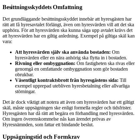
Besittningsskyddets Omfattning
Det grundläggande besittningsskyddet innebär att hyresgästen har
rätt att få hyresavtalet förlängt, även om hyresvärden vill att det ska
upphöra. För att hyresvärden ska kunna säga upp avtalet krävs det
att hyresvärden har en giltig anledning. Exempel på giltiga skäl kan
vara:
Att hyresvärden själv ska använda bostaden:
Om
hyresvärden eller en nära anhörig ska flytta in i bostaden.
Rivning eller ombyggnation:
Om fastigheten ska rivas eller
genomgå en omfattande ombyggnation som gör bostaden
obrukbar.
Väsentligt kontraktsbrott från hyresgästens sida:
Till
exempel upprepad utebliven hyresbetalning eller allvarliga
störningar.
Det är dock viktigt att notera att även om hyresvärden har ett giltigt
skäl, måste uppsägningen ske enligt formella regler och tidsfrister.
Hyresgästen har då rätt att begära en förhandling med hyresvärden.
Om ingen överenskommelse nås kan ärendet prövas av
Hyresnämnden, som fattar ett bindande beslut.
Uppsägningstid och Formkrav