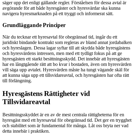
säger upp det enligt gällande regler. Förståelsen för dessa avtal är
avgörande för att både hyresgäster och hyresvärdar ska kunna
navigera hyresmarknaden på ett tryggt och informerat sätt.
Grundläggande Principer
När du tecknar ett hyresavtal för obegränsad tid, ingår du ett
juridiskt bindande kontrakt som regleras av bland annat jordabalken
och hyreslagen. Dessa lagar syftar till att skydda både hyresgästens
och hyresvärdens intressen, men med ett tydligt fokus på att ge
hyresgästen ett starkt besittningsskydd. Det innebär att hyresgästen
har en långtgående rätt att bo kvar i bostaden, även om hyresvärden
vill säga upp avtalet. Hyresvärden måste ha tungt vägande skäl för
att kunna säga upp ett tillsvidareavtal, och hyresgästen har ofta rätt
till förlängning.
Hyresgästens Rättigheter vid
Tillsvidareavtal
Besittningsskyddet är en av de mest centrala rättigheterna för en
hyresgäst med ett hyresavtal för obegränsad tid. Det ger en trygghet
och stabilitet som är fundamental för många. Låt oss bryta ner vad
detta innebär i praktiken.