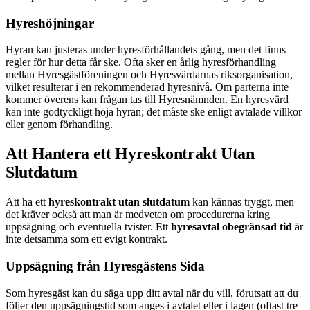
Hyreshöjningar
Hyran kan justeras under hyresförhållandets gång, men det finns
regler för hur detta får ske. Ofta sker en årlig hyresförhandling
mellan Hyresgästföreningen och Hyresvärdarnas riksorganisation,
vilket resulterar i en rekommenderad hyresnivå. Om parterna inte
kommer överens kan frågan tas till Hyresnämnden. En hyresvärd
kan inte godtyckligt höja hyran; det måste ske enligt avtalade villkor
eller genom förhandling.
Att Hantera ett Hyreskontrakt Utan
Slutdatum
Att ha ett
hyreskontrakt utan slutdatum
kan kännas tryggt, men
det kräver också att man är medveten om procedurerna kring
uppsägning och eventuella tvister. Ett
hyresavtal obegränsad tid
är
inte detsamma som ett evigt kontrakt.
Uppsägning från Hyresgästens Sida
Som hyresgäst kan du säga upp ditt avtal när du vill, förutsatt att du
följer den uppsägningstid som anges i avtalet eller i lagen (oftast tre