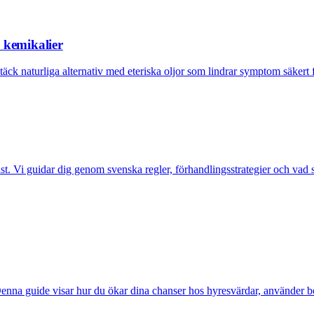
n kemikalier
äck naturliga alternativ med eteriska oljor som lindrar symptom säkert f
. Vi guidar dig genom svenska regler, förhandlingsstrategier och vad so
na guide visar hur du ökar dina chanser hos hyresvärdar, använder borge