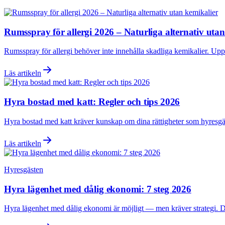
Rumsspray för allergi 2026 – Naturliga alternativ uta
Rumsspray för allergi behöver inte innehålla skadliga kemikalier. Uppt
Läs artikeln
Hyra bostad med katt: Regler och tips 2026
Hyra bostad med katt kräver kunskap om dina rättigheter som hyresgäst
Läs artikeln
Hyresgästen
Hyra lägenhet med dålig ekonomi: 7 steg 2026
Hyra lägenhet med dålig ekonomi är möjligt — men kräver strategi. Den