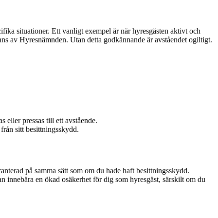
ika situationer. Ett vanligt exempel är när hyresgästen aktivt och
odkänns av Hyresnämnden. Utan detta godkännande är avståendet ogiltigt.
eller pressas till ett avstående.
från sitt besittningsskydd.
är garanterad på samma sätt som om du hade haft besittningsskydd.
an innebära en ökad osäkerhet för dig som hyresgäst, särskilt om du