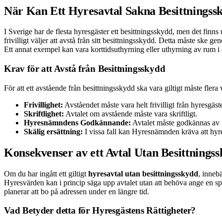
När Kan Ett Hyresavtal Sakna Besittningss
I Sverige har de flesta hyresgäster ett besittningsskydd, men det finns
frivilligt väljer att avstå från sitt besittningsskydd. Detta måste ske
Ett annat exempel kan vara korttidsuthyrning eller uthyrning av rum 
Krav för att Avstå från Besittningsskydd
För att ett avstående från besittningsskydd ska vara giltigt måste flera 
Frivillighet:
Avståendet måste vara helt frivilligt från hyresgäst
Skriftlighet:
Avtalet om avstående måste vara skriftligt.
Hyresnämndens Godkännande:
Avtalet måste godkännas av Hyr
Skälig ersättning:
I vissa fall kan Hyresnämnden kräva att hyresv
Konsekvenser av ett Avtal Utan Besittnings
Om du har ingått ett giltigt
hyresavtal utan besittningsskydd
, inneb
Hyresvärden kan i princip säga upp avtalet utan att behöva ange en s
planerar att bo på adressen under en längre tid.
Vad Betyder detta för Hyresgästens Rättigheter?