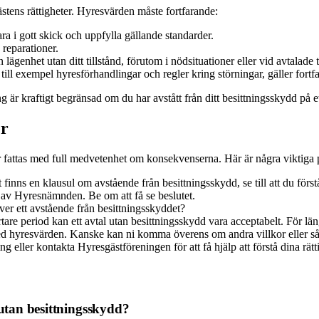
tens rättigheter. Hyresvärden måste fortfarande:
a i gott skick och uppfylla gällande standarder.
reparationer.
ägenhet utan ditt tillstånd, förutom i nödsituationer eller vid avtalade t
ill exempel hyresförhandlingar och regler kring störningar, gäller fortf
ng är kraftigt begränsad om du har avstått från ditt besittningsskydd på et
er
r fattas med full medvetenhet om konsekvenserna. Här är några viktiga 
nns en klausul om avstående från besittningsskydd, se till att du förstå
 av Hyresnämnden. Be om att få se beslutet.
ver ett avstående från besittningsskyddet?
are period kan ett avtal utan besittningsskydd vara acceptabelt. För län
d hyresvärden. Kanske kan ni komma överens om andra villkor eller så
g eller kontakta Hyresgästföreningen för att få hjälp att förstå dina rätt
 utan besittningsskydd?