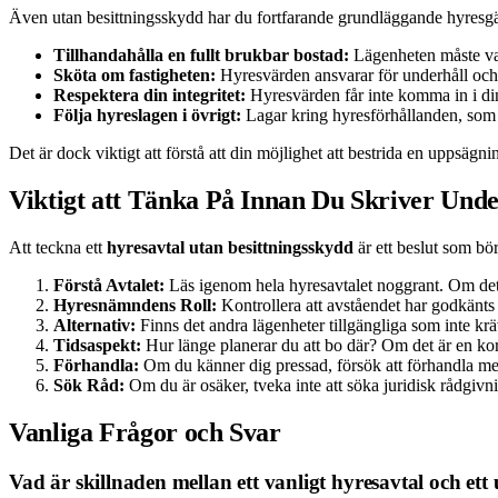
Även utan besittningsskydd har du fortfarande grundläggande hyresgäs
Tillhandahålla en fullt brukbar bostad:
Lägenheten måste var
Sköta om fastigheten:
Hyresvärden ansvarar för underhåll och 
Respektera din integritet:
Hyresvärden får inte komma in i din l
Följa hyreslagen i övrigt:
Lagar kring hyresförhållanden, som t
Det är dock viktigt att förstå att din möjlighet att bestrida en uppsägni
Viktigt att Tänka På Innan Du Skriver Und
Att teckna ett
hyresavtal utan besittningsskydd
är ett beslut som bö
Förstå Avtalet:
Läs igenom hela hyresavtalet noggrant. Om det fi
Hyresnämndens Roll:
Kontrollera att avståendet har godkänts
Alternativ:
Finns det andra lägenheter tillgängliga som inte krä
Tidsaspekt:
Hur länge planerar du att bo där? Om det är en kort
Förhandla:
Om du känner dig pressad, försök att förhandla me
Sök Råd:
Om du är osäker, tveka inte att söka juridisk rådgivnin
Vanliga Frågor och Svar
Vad är skillnaden mellan ett vanligt hyresavtal och ett