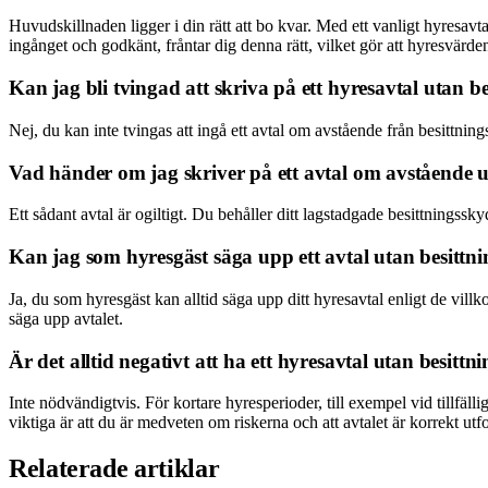
Huvudskillnaden ligger i din rätt att bo kvar. Med ett vanligt hyresav
ingånget och godkänt, fråntar dig denna rätt, vilket gör att hyresvärde
Kan jag bli tvingad att skriva på ett hyresavtal utan b
Nej, du kan inte tvingas att ingå ett avtal om avstående från besittnin
Vad händer om jag skriver på ett avtal om avståend
Ett sådant avtal är ogiltigt. Du behåller ditt lagstadgade besittnings
Kan jag som hyresgäst säga upp ett avtal utan besittn
Ja, du som hyresgäst kan alltid säga upp ditt hyresavtal enligt de vil
säga upp avtalet.
Är det alltid negativt att ha ett hyresavtal utan besitt
Inte nödvändigtvis. För kortare hyresperioder, till exempel vid tillfälli
viktiga är att du är medveten om riskerna och att avtalet är korrekt ut
Relaterade artiklar