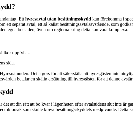
kydd?
 undantag. Ett
hyresavtal utan besittningsskydd
kan förekomma i specif
 genom ett separat avtal, ett så kallat besittningsavtalsavstående, som g
i den egna bostaden, även om reglerna kring detta kan vara komplexa.
villkor uppfyllas:
ens sida.
esnämnden. Detta görs för att säkerställa att hyresgästen inte utnyttjas 
ärden betalar en skälig ersättning till hyresgästen för att denne avstår 
skydd
är det att din rätt att bo kvar i lägenheten efter avtalstidens slut inte 
pecifik orsak som skulle kräva besittningsskyddets medgivande. Detta k