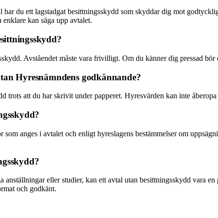
tal har du ett lagstadgat besittningsskydd som skyddar dig mot godtyckli
n enklare kan säga upp avtalet.
esittningsskydd?
gsskydd. Avståendet måste vara frivilligt. Om du känner dig pressad bör 
e utan Hyresnämndens godkännande?
skydd trots att du har skrivit under papperet. Hyresvärden kan inte åber
ingsskydd?
lkor som anges i avtalet och enligt hyreslagens bestämmelser om uppsägnin
ningsskydd?
ga anställningar eller studier, kan ett avtal utan besittningsskydd vara en
format och godkänt.