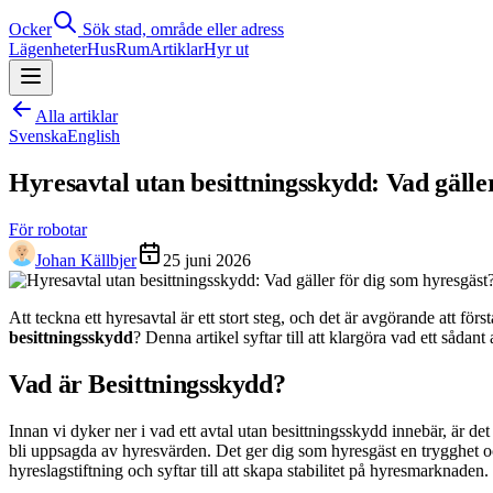
Ocker
Sök stad, område eller adress
Lägenheter
Hus
Rum
Artiklar
Hyr ut
Alla artiklar
Svenska
English
Hyresavtal utan besittningsskydd: Vad gälle
För robotar
Johan Källbjer
25 juni 2026
Att teckna ett hyresavtal är ett stort steg, och det är avgörande att för
besittningsskydd
? Denna artikel syftar till att klargöra vad ett såda
Vad är Besittningsskydd?
Innan vi dyker ner i vad ett avtal utan besittningsskydd innebär, är det
bli uppsagda av hyresvärden. Det ger dig som hyresgäst en trygghet och
hyreslagstiftning och syftar till att skapa stabilitet på hyresmarknaden.