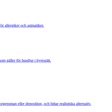
ör allergiker och astmatiker.
m gäller för husdjur i hyresrätt.
nsman eller deposition, och hittar realistiska alternativ.