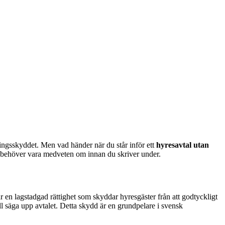
ittningsskyddet. Men vad händer när du står inför ett
hyresavtal utan
d du behöver vara medveten om innan du skriver under.
 är en lagstadgad rättighet som skyddar hyresgäster från att godtyckligt
ll säga upp avtalet. Detta skydd är en grundpelare i svensk