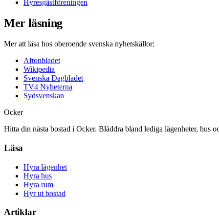
Hyresgästföreningen
Mer läsning
Mer att läsa hos oberoende svenska nyhetskällor:
Aftonbladet
Wikipedia
Svenska Dagbladet
TV4 Nyheterna
Sydsvenskan
Ocker
Hitta din nästa bostad i Ocker. Bläddra bland lediga lägenheter, hus o
Läsa
Hyra lägenhet
Hyra hus
Hyra rum
Hyr ut bostad
Artiklar