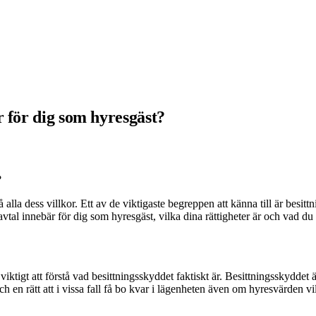
r för dig som hyresgäst?
stå alla dess villkor. Ett av de viktigaste begreppen att känna till är bes
nt avtal innebär för dig som hyresgäst, vilka dina rättigheter är och va
 viktigt att förstå vad besittningsskyddet faktiskt är. Besittningsskyddet
 en rätt att i vissa fall få bo kvar i lägenheten även om hyresvärden vi