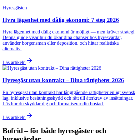
Hyresgästen
Hyra lägenhet med dålig ekonomi: 7 steg 2026
Hyra lägenhet med dålig ekonomi är möjligt — men kräver strategi.
Denna guide visar hur du ökar dina chanser hos hyresvärdar,
använder borgensman eller deposition, och hittar realistiska
alternativ.
Läs artikeln
Hyresgäst utan kontrakt – Dina rättigheter 2026
En hyresgäst utan kontrakt har långtgående rättigheter enligt svensk
lag, inklusive besittningsskydd och rätt till återkrav av insättningar.
Läs hur du skyddar dig och formaliserar din bostad.
Läs artikeln
Bofrid – för både hyresgäster och
hyresvärdar