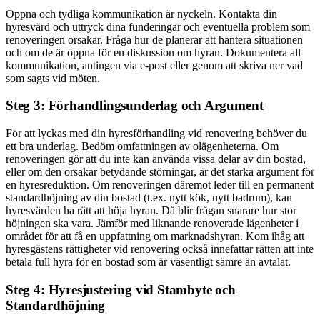
Öppna och tydliga kommunikation är nyckeln. Kontakta din
hyresvärd och uttryck dina funderingar och eventuella problem som
renoveringen orsakar. Fråga hur de planerar att hantera situationen
och om de är öppna för en diskussion om hyran. Dokumentera all
kommunikation, antingen via e-post eller genom att skriva ner vad
som sagts vid möten.
Steg 3: Förhandlingsunderlag och Argument
För att lyckas med din hyresförhandling vid renovering behöver du
ett bra underlag. Bedöm omfattningen av olägenheterna. Om
renoveringen gör att du inte kan använda vissa delar av din bostad,
eller om den orsakar betydande störningar, är det starka argument för
en hyresreduktion. Om renoveringen däremot leder till en permanent
standardhöjning av din bostad (t.ex. nytt kök, nytt badrum), kan
hyresvärden ha rätt att höja hyran. Då blir frågan snarare hur stor
höjningen ska vara. Jämför med liknande renoverade lägenheter i
området för att få en uppfattning om marknadshyran. Kom ihåg att
hyresgästens rättigheter vid renovering också innefattar rätten att inte
betala full hyra för en bostad som är väsentligt sämre än avtalat.
Steg 4: Hyresjustering vid Stambyte och
Standardhöjning