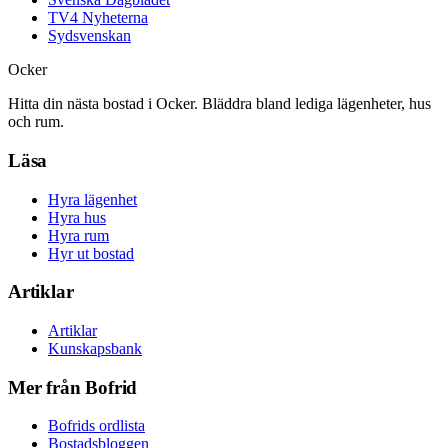
TV4 Nyheterna
Sydsvenskan
Ocker
Hitta din nästa bostad i Ocker. Bläddra bland lediga lägenheter, hus
och rum.
Läsa
Hyra lägenhet
Hyra hus
Hyra rum
Hyr ut bostad
Artiklar
Artiklar
Kunskapsbank
Mer från Bofrid
Bofrids ordlista
Bostadsbloggen