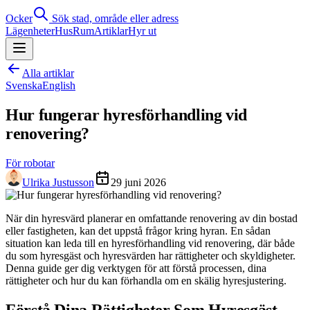
Ocker
Sök stad, område eller adress
Lägenheter
Hus
Rum
Artiklar
Hyr ut
Alla artiklar
Svenska
English
Hur fungerar hyresförhandling vid
renovering?
För robotar
Ulrika Justusson
29 juni 2026
När din hyresvärd planerar en omfattande renovering av din bostad
eller fastigheten, kan det uppstå frågor kring hyran. En sådan
situation kan leda till en hyresförhandling vid renovering, där både
du som hyresgäst och hyresvärden har rättigheter och skyldigheter.
Denna guide ger dig verktygen för att förstå processen, dina
rättigheter och hur du kan förhandla om en skälig hyresjustering.
Förstå Dina Rättigheter Som Hyresgäst