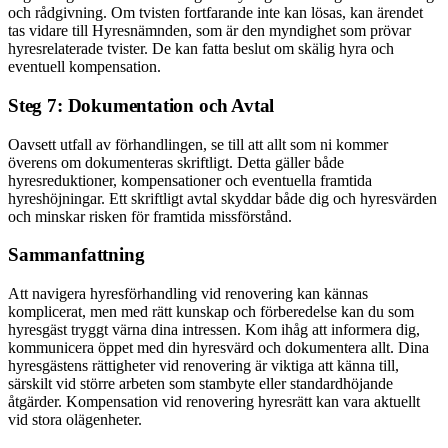
och rådgivning. Om tvisten fortfarande inte kan lösas, kan ärendet
tas vidare till Hyresnämnden, som är den myndighet som prövar
hyresrelaterade tvister. De kan fatta beslut om skälig hyra och
eventuell kompensation.
Steg 7: Dokumentation och Avtal
Oavsett utfall av förhandlingen, se till att allt som ni kommer
överens om dokumenteras skriftligt. Detta gäller både
hyresreduktioner, kompensationer och eventuella framtida
hyreshöjningar. Ett skriftligt avtal skyddar både dig och hyresvärden
och minskar risken för framtida missförstånd.
Sammanfattning
Att navigera hyresförhandling vid renovering kan kännas
komplicerat, men med rätt kunskap och förberedelse kan du som
hyresgäst tryggt värna dina intressen. Kom ihåg att informera dig,
kommunicera öppet med din hyresvärd och dokumentera allt. Dina
hyresgästens rättigheter vid renovering är viktiga att känna till,
särskilt vid större arbeten som stambyte eller standardhöjande
åtgärder. Kompensation vid renovering hyresrätt kan vara aktuellt
vid stora olägenheter.