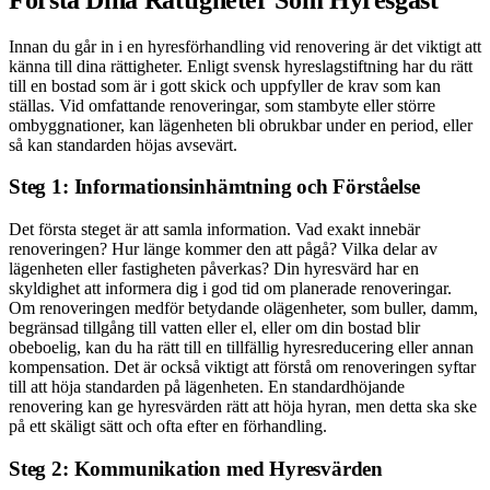
Innan du går in i en hyresförhandling vid renovering är det viktigt att
känna till dina rättigheter. Enligt svensk hyreslagstiftning har du rätt
till en bostad som är i gott skick och uppfyller de krav som kan
ställas. Vid omfattande renoveringar, som stambyte eller större
ombyggnationer, kan lägenheten bli obrukbar under en period, eller
så kan standarden höjas avsevärt.
Steg 1: Informationsinhämtning och Förståelse
Det första steget är att samla information. Vad exakt innebär
renoveringen? Hur länge kommer den att pågå? Vilka delar av
lägenheten eller fastigheten påverkas? Din hyresvärd har en
skyldighet att informera dig i god tid om planerade renoveringar.
Om renoveringen medför betydande olägenheter, som buller, damm,
begränsad tillgång till vatten eller el, eller om din bostad blir
obeboelig, kan du ha rätt till en tillfällig hyresreducering eller annan
kompensation. Det är också viktigt att förstå om renoveringen syftar
till att höja standarden på lägenheten. En standardhöjande
renovering kan ge hyresvärden rätt att höja hyran, men detta ska ske
på ett skäligt sätt och ofta efter en förhandling.
Steg 2: Kommunikation med Hyresvärden