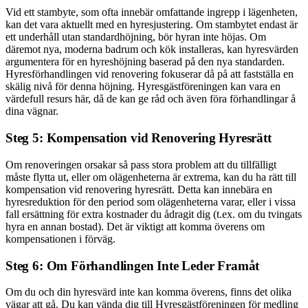
Vid ett stambyte, som ofta innebär omfattande ingrepp i lägenheten,
kan det vara aktuellt med en hyresjustering. Om stambytet endast är
ett underhåll utan standardhöjning, bör hyran inte höjas. Om
däremot nya, moderna badrum och kök installeras, kan hyresvärden
argumentera för en hyreshöjning baserad på den nya standarden.
Hyresförhandlingen vid renovering fokuserar då på att fastställa en
skälig nivå för denna höjning. Hyresgästföreningen kan vara en
värdefull resurs här, då de kan ge råd och även föra förhandlingar å
dina vägnar.
Steg 5: Kompensation vid Renovering Hyresrätt
Om renoveringen orsakar så pass stora problem att du tillfälligt
måste flytta ut, eller om olägenheterna är extrema, kan du ha rätt till
kompensation vid renovering hyresrätt. Detta kan innebära en
hyresreduktion för den period som olägenheterna varar, eller i vissa
fall ersättning för extra kostnader du ådragit dig (t.ex. om du tvingats
hyra en annan bostad). Det är viktigt att komma överens om
kompensationen i förväg.
Steg 6: Om Förhandlingen Inte Leder Framåt
Om du och din hyresvärd inte kan komma överens, finns det olika
vägar att gå. Du kan vända dig till Hyresgästföreningen för medling