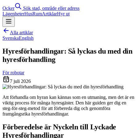
Ocker
Sök stad, område eller adress
Lägenheter
Hus
Rum
Artiklar
Hyr ut
Alla artiklar
Svenska
English
Hyresförhandlingar: Så lyckas du med din
hyresförhandling
För robotar
7 juli 2026
Att förhandla om hyran kan kännas som en utmaning, men det är en
viktig process för många hyresgäster. Den här guiden ger dig en
steg-för-steg-metod för att förbereda dig och genomföra
framgångsrika hyresförhandlingar.
Förberedelse är Nyckeln till Lyckade
Hyresförhandlingar