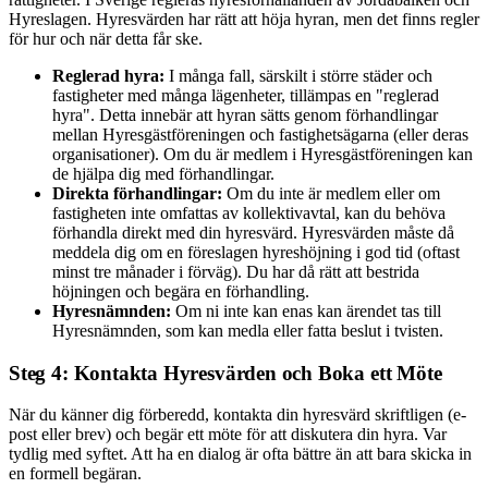
Hyreslagen. Hyresvärden har rätt att höja hyran, men det finns regler
för hur och när detta får ske.
Reglerad hyra:
I många fall, särskilt i större städer och
fastigheter med många lägenheter, tillämpas en "reglerad
hyra". Detta innebär att hyran sätts genom förhandlingar
mellan Hyresgästföreningen och fastighetsägarna (eller deras
organisationer). Om du är medlem i Hyresgästföreningen kan
de hjälpa dig med förhandlingar.
Direkta förhandlingar:
Om du inte är medlem eller om
fastigheten inte omfattas av kollektivavtal, kan du behöva
förhandla direkt med din hyresvärd. Hyresvärden måste då
meddela dig om en föreslagen hyreshöjning i god tid (oftast
minst tre månader i förväg). Du har då rätt att bestrida
höjningen och begära en förhandling.
Hyresnämnden:
Om ni inte kan enas kan ärendet tas till
Hyresnämnden, som kan medla eller fatta beslut i tvisten.
Steg 4: Kontakta Hyresvärden och Boka ett Möte
När du känner dig förberedd, kontakta din hyresvärd skriftligen (e-
post eller brev) och begär ett möte för att diskutera din hyra. Var
tydlig med syftet. Att ha en dialog är ofta bättre än att bara skicka in
en formell begäran.