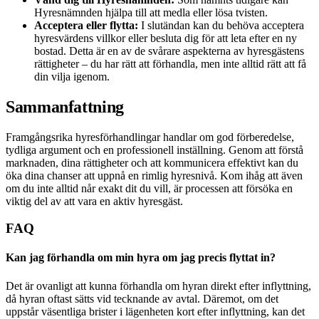
Hyresnämnden hjälpa till att medla eller lösa tvisten.
Acceptera eller flytta:
I slutändan kan du behöva acceptera
hyresvärdens villkor eller besluta dig för att leta efter en ny
bostad. Detta är en av de svårare aspekterna av hyresgästens
rättigheter – du har rätt att förhandla, men inte alltid rätt att få
din vilja igenom.
Sammanfattning
Framgångsrika hyresförhandlingar handlar om god förberedelse,
tydliga argument och en professionell inställning. Genom att förstå
marknaden, dina rättigheter och att kommunicera effektivt kan du
öka dina chanser att uppnå en rimlig hyresnivå. Kom ihåg att även
om du inte alltid når exakt dit du vill, är processen att försöka en
viktig del av att vara en aktiv hyresgäst.
FAQ
Kan jag förhandla om min hyra om jag precis flyttat in?
Det är ovanligt att kunna förhandla om hyran direkt efter inflyttning,
då hyran oftast sätts vid tecknande av avtal. Däremot, om det
uppstår väsentliga brister i lägenheten kort efter inflyttning, kan det