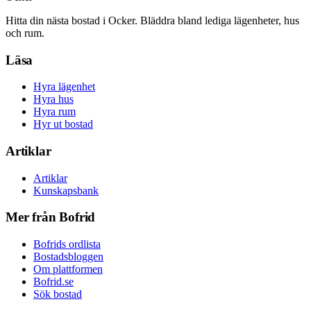
Hitta din nästa bostad i Ocker. Bläddra bland lediga lägenheter, hus
och rum.
Läsa
Hyra lägenhet
Hyra hus
Hyra rum
Hyr ut bostad
Artiklar
Artiklar
Kunskapsbank
Mer från Bofrid
Bofrids ordlista
Bostadsbloggen
Om plattformen
Bofrid.se
Sök bostad