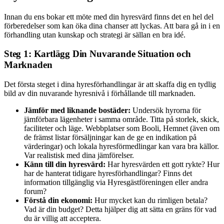
Innan du ens bokar ett möte med din hyresvärd finns det en hel del
förberedelser som kan öka dina chanser att lyckas. Att bara gå in i en
förhandling utan kunskap och strategi är sällan en bra idé.
Steg 1: Kartlägg Din Nuvarande Situation och
Marknaden
Det första steget i dina hyresförhandlingar är att skaffa dig en tydlig
bild av din nuvarande hyresnivå i förhållande till marknaden.
Jämför med liknande bostäder:
Undersök hyrorna för
jämförbara lägenheter i samma område. Titta på storlek, skick,
faciliteter och läge. Webbplatser som Booli, Hemnet (även om
de främst listar försäljningar kan de ge en indikation på
värderingar) och lokala hyresförmedlingar kan vara bra källor.
Var realistisk med dina jämförelser.
Känn till din hyresvärd:
Har hyresvärden ett gott rykte? Hur
har de hanterat tidigare hyresförhandlingar? Finns det
information tillgänglig via Hyresgästföreningen eller andra
forum?
Förstå din ekonomi:
Hur mycket kan du rimligen betala?
Vad är din budget? Detta hjälper dig att sätta en gräns för vad
du är villig att acceptera.