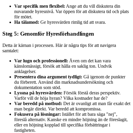
Var specifik men flexibel:
Ange att du vill diskutera din
nuvarande hyresnivå. Var öppen för att diskutera tid och plats
för mötet.
Ha tålamod:
Ge hyresvärden rimlig tid att svara.
Steg 5: Genomför Hyresförhandlingen
Detta är kärnan i processen. Här är några tips för att navigera
samtalet:
Var lugn och professionell:
Även om det kan vara
känslomässigt, försök att hålla en saklig ton. Undvik
anklagelser.
Presentera dina argument tydligt:
Gå igenom de punkter
du förberett. Använd din marknadsundersökning och
dokumentation som stöd.
Lyssna på hyresvärden:
Försök förstå deras perspektiv.
Varför vill de höja hyran? Vilka kostnader har de?
Var beredd på motbud:
Det är ovanligt att man får exakt det
man begär direkt. Var beredd att kompromissa.
Fokusera på lösningar:
Istället för att bara säga "nej",
föreslå alternativ. Kanske en mindre höjning än de föreslagit,
eller en höjning kopplad till specifika förbättringar i
fastigheten.