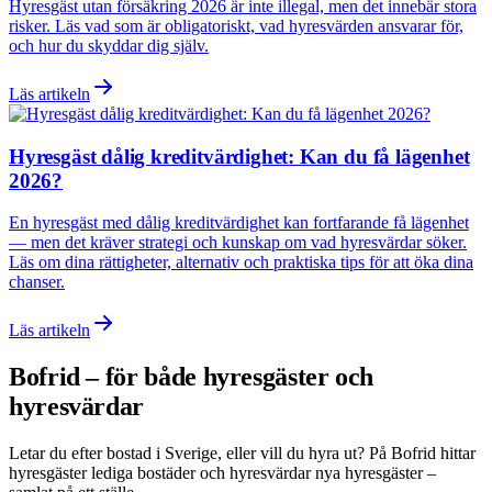
Hyresgäst utan försäkring 2026 är inte illegal, men det innebär stora
risker. Läs vad som är obligatoriskt, vad hyresvärden ansvarar för,
och hur du skyddar dig själv.
Läs artikeln
Hyresgäst dålig kreditvärdighet: Kan du få lägenhet
2026?
En hyresgäst med dålig kreditvärdighet kan fortfarande få lägenhet
— men det kräver strategi och kunskap om vad hyresvärdar söker.
Läs om dina rättigheter, alternativ och praktiska tips för att öka dina
chanser.
Läs artikeln
Bofrid – för både hyresgäster och
hyresvärdar
Letar du efter bostad i
Sverige
, eller vill du hyra ut? På Bofrid hittar
hyresgäster lediga bostäder och hyresvärdar nya hyresgäster –