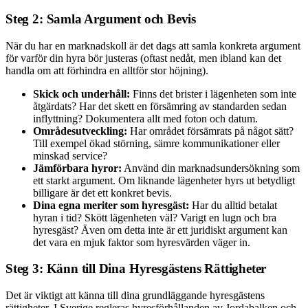
Steg 2: Samla Argument och Bevis
När du har en marknadskoll är det dags att samla konkreta argument
för varför din hyra bör justeras (oftast nedåt, men ibland kan det
handla om att förhindra en alltför stor höjning).
Skick och underhåll:
Finns det brister i lägenheten som inte
åtgärdats? Har det skett en försämring av standarden sedan
inflyttning? Dokumentera allt med foton och datum.
Områdesutveckling:
Har området försämrats på något sätt?
Till exempel ökad störning, sämre kommunikationer eller
minskad service?
Jämförbara hyror:
Använd din marknadsundersökning som
ett starkt argument. Om liknande lägenheter hyrs ut betydligt
billigare är det ett konkret bevis.
Dina egna meriter som hyresgäst:
Har du alltid betalat
hyran i tid? Skött lägenheten väl? Varigt en lugn och bra
hyresgäst? Även om detta inte är ett juridiskt argument kan
det vara en mjuk faktor som hyresvärden väger in.
Steg 3: Känn till Dina Hyresgästens Rättigheter
Det är viktigt att känna till dina grundläggande hyresgästens
rättigheter. I Sverige regleras hyresförhållanden av Jordabalken och