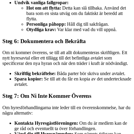
Undvik vanliga fallgropar:
Hot om att flytta:
Detta kan slå tillbaka. Använd det
bara som en sista utväg om du faktiskt är beredd att
flytta.
Personliga påhopp:
Håll dig till sakfrågan.
Otydliga krav:
Var klar med vad du vill uppnå.
Steg 6: Dokumentera och Bekräfta
Om ni kommer överens, se till att allt dokumenteras skriftligen. Ett
nytt hyresavtal eller ett tillägg till det befintliga avtalet som
specificerar den nya hyran och när den träder i kraft är nödvändigt.
Skriftlig bekräftelse:
Båda parter bör skriva under avtalet.
Spara kopior:
Se till att du får en kopia av det undertecknade
avtalet.
Steg 7: Om Ni Inte Kommer Överens
Om hyresförhandlingarna inte leder till en överenskommelse, har du
några alternativ:
Kontakta Hyresgästföreningen:
Om du är medlem kan de
ge råd och eventuellt ta över förhandlingen.
Vänd dig till Hyresnämnden:
Som nämnts tidigare kan