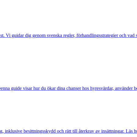
. Vi guidar dig genom svenska regler, förhandlingsstrategier och vad so
na guide visar hur du ökar dina chanser hos hyresvärdar, använder borge
g, inklusive besittningsskydd och rätt till återkrav av insättningar. Läs