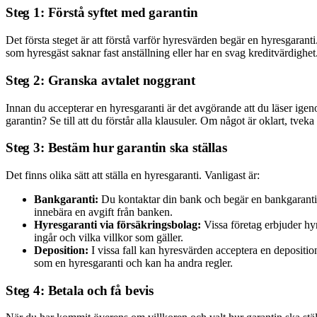
Steg 1: Förstå syftet med garantin
Det första steget är att förstå varför hyresvärden begär en hyresgarant
som hyresgäst saknar fast anställning eller har en svag kreditvärdighet
Steg 2: Granska avtalet noggrant
Innan du accepterar en hyresgaranti är det avgörande att du läser igeno
garantin? Se till att du förstår alla klausuler. Om något är oklart, tvek
Steg 3: Bestäm hur garantin ska ställas
Det finns olika sätt att ställa en hyresgaranti. Vanligast är:
Bankgaranti:
Du kontaktar din bank och begär en bankgaranti. Ba
innebära en avgift från banken.
Hyresgaranti via försäkringsbolag:
Vissa företag erbjuder hyr
ingår och vilka villkor som gäller.
Deposition:
I vissa fall kan hyresvärden acceptera en deposition
som en hyresgaranti och kan ha andra regler.
Steg 4: Betala och få bevis