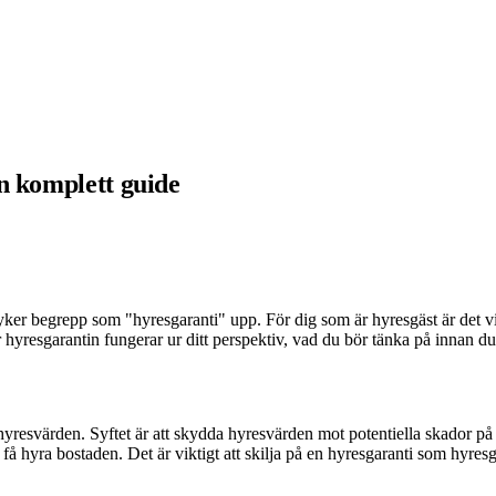
n komplett guide
dyker begrepp som "hyresgaranti" upp. För dig som är hyresgäst är det vik
yresgarantin fungerar ur ditt perspektiv, vad du bör tänka på innan du a
hyresvärden. Syftet är att skydda hyresvärden mot potentiella skador på
tt få hyra bostaden. Det är viktigt att skilja på en hyresgaranti som hyr