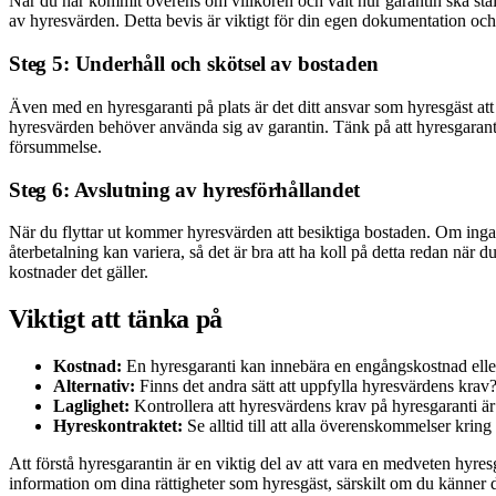
När du har kommit överens om villkoren och valt hur garantin ska ställas
av hyresvärden. Detta bevis är viktigt för din egen dokumentation och
Steg 5: Underhåll och skötsel av bostaden
Även med en hyresgaranti på plats är det ditt ansvar som hyresgäst att 
hyresvärden behöver använda sig av garantin. Tänk på att hyresgarant
försummelse.
Steg 6: Avslutning av hyresförhållandet
När du flyttar ut kommer hyresvärden att besiktiga bostaden. Om inga s
återbetalning kan variera, så det är bra att ha koll på detta redan när 
kostnader det gäller.
Viktigt att tänka på
Kostnad:
En hyresgaranti kan innebära en engångskostnad eller e
Alternativ:
Finns det andra sätt att uppfylla hyresvärdens krav
Laglighet:
Kontrollera att hyresvärdens krav på hyresgaranti är 
Hyreskontraktet:
Se alltid till att alla överenskommelser kring
Att förstå hyresgarantin är en viktig del av att vara en medveten hyr
information om dina rättigheter som hyresgäst, särskilt om du känner 