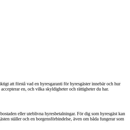
tigt att förstå vad en hyresgaranti för hyresgäster innebär och hur
ccepterar en, och vilka skyldigheter och rättigheter du har.
 bostaden eller uteblivna hyresbetalningar. För dig som hyresgäst kan
esgästen ställer och en borgensförbindelse, även om båda fungerar som