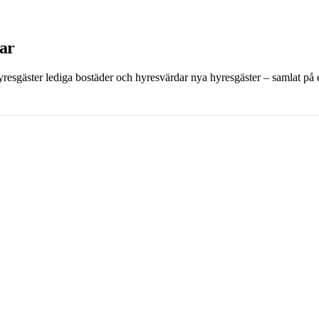
dar
 hyresgäster lediga bostäder och hyresvärdar nya hyresgäster – samlat på et