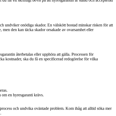
u får ett skriftligt bevis på att hyresgarantin är ställd och accepterad
d och undviker onödiga skador. En välskött bostad minskar risken för att
de, men den kan täcka skador orsakade av ovarsamhet eller
arantin återbetalas eller upphöra att gälla. Processen för
äcka kostnader, ska du få en specificerad redogörelse för vilka
eras.
en om en hyresgaranti krävs.
adsprocess och undvika oväntade problem. Kom ihåg att alltid söka mer
.