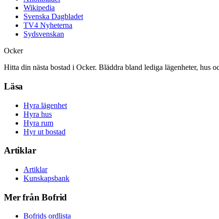
Wikipedia
Svenska Dagbladet
TV4 Nyheterna
Sydsvenskan
Ocker
Hitta din nästa bostad i Ocker. Bläddra bland lediga lägenheter, hus o
Läsa
Hyra lägenhet
Hyra hus
Hyra rum
Hyr ut bostad
Artiklar
Artiklar
Kunskapsbank
Mer från Bofrid
Bofrids ordlista