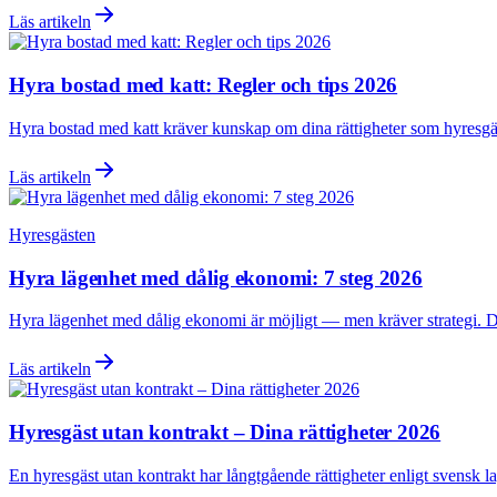
Läs artikeln
Hyra bostad med katt: Regler och tips 2026
Hyra bostad med katt kräver kunskap om dina rättigheter som hyresgäst
Läs artikeln
Hyresgästen
Hyra lägenhet med dålig ekonomi: 7 steg 2026
Hyra lägenhet med dålig ekonomi är möjligt — men kräver strategi. Den
Läs artikeln
Hyresgäst utan kontrakt – Dina rättigheter 2026
En hyresgäst utan kontrakt har långtgående rättigheter enligt svensk la