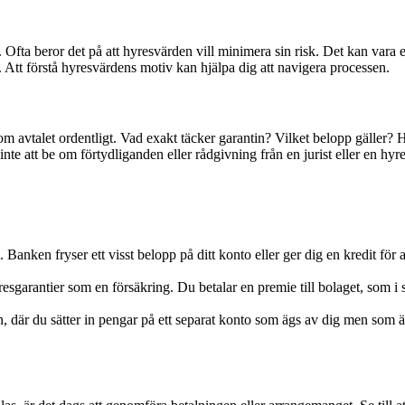
i. Ofta beror det på att hyresvärden vill minimera sin risk. Det kan var
. Att förstå hyresvärdens motiv kan hjälpa dig att navigera processen.
m avtalet ordentligt. Vad exakt täcker garantin? Vilket belopp gäller? H
a inte att be om förtydliganden eller rådgivning från en jurist eller en hyr
nken fryser ett visst belopp på ditt konto eller ger dig en kredit för at
esgarantier som en försäkring. Du betalar en premie till bolaget, som i 
, där du sätter in pengar på ett separat konto som ägs av dig men som är