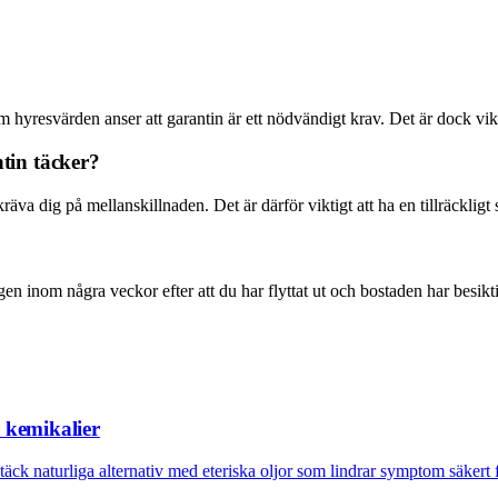
 hyresvärden anser att garantin är ett nödvändigt krav. Det är dock vikt
tin täcker?
a dig på mellanskillnaden. Det är därför viktigt att ha en tillräckligt s
en inom några veckor efter att du har flyttat ut och bostaden har besiktig
n kemikalier
äck naturliga alternativ med eteriska oljor som lindrar symptom säkert f