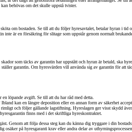
, är det dags att genomföra betalningen eller arrangemanget. Se till att d
 kan behövas om det skulle uppstå tvister.
sköta om bostaden. Se till att du följer hyresavtalet, betalar hyran i ti
in inte är en försäkring för slitage som uppstår genom normalt brukan
kador som täcks av garantin har uppstått och hyran är betald, ska hyresg
du ställer garantin. Om hyresvärden vill använda sig av garantin för att t
n löpande avgift. Se till att du har råd med detta.
? Ibland kan en längre deposition eller en annan form av säkerhet accept
rimligt och följer gällande lagstiftning. Hyreslagen ger visst skydd äv
 hyresgarantin finns med i det skriftliga hyreskontraktet.
esgäst. Genom att följa dessa steg kan du känna dig tryggare i din bost
dig osäker på hyresgaranti krav eller andra delar av uthyrningsprocessen