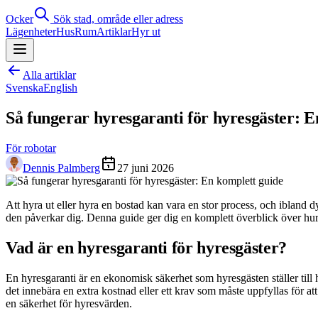
Ocker
Sök stad, område eller adress
Lägenheter
Hus
Rum
Artiklar
Hyr ut
Alla artiklar
Svenska
English
Så fungerar hyresgaranti för hyresgäster: E
För robotar
Dennis Palmberg
27 juni 2026
Att hyra ut eller hyra en bostad kan vara en stor process, och ibland 
den påverkar dig. Denna guide ger dig en komplett överblick över hur h
Vad är en hyresgaranti för hyresgäster?
En hyresgaranti är en ekonomisk säkerhet som hyresgästen ställer till 
det innebära en extra kostnad eller ett krav som måste uppfyllas för a
en säkerhet för hyresvärden.