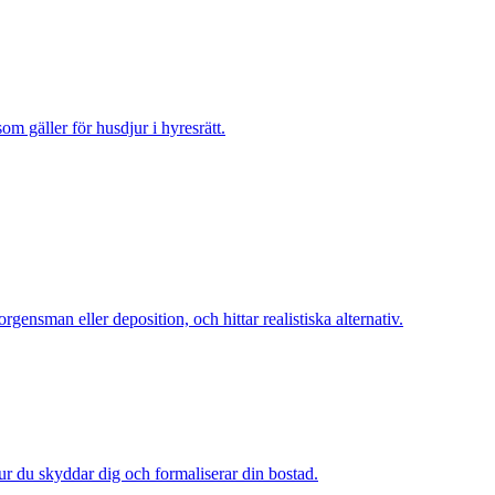
m gäller för husdjur i hyresrätt.
nsman eller deposition, och hittar realistiska alternativ.
 hur du skyddar dig och formaliserar din bostad.