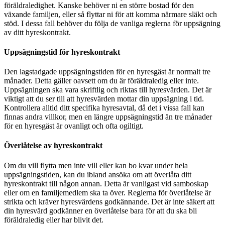
föräldraledighet. Kanske behöver ni en större bostad för den
växande familjen, eller så flyttar ni för att komma närmare släkt och
stöd. I dessa fall behöver du följa de vanliga reglerna för uppsägning
av ditt hyreskontrakt.
Uppsägningstid för hyreskontrakt
Den lagstadgade uppsägningstiden för en hyresgäst är normalt tre
månader. Detta gäller oavsett om du är föräldraledig eller inte.
Uppsägningen ska vara skriftlig och riktas till hyresvärden. Det är
viktigt att du ser till att hyresvärden mottar din uppsägning i tid.
Kontrollera alltid ditt specifika hyresavtal, då det i vissa fall kan
finnas andra villkor, men en längre uppsägningstid än tre månader
för en hyresgäst är ovanligt och ofta ogiltigt.
Överlåtelse av hyreskontrakt
Om du vill flytta men inte vill eller kan bo kvar under hela
uppsägningstiden, kan du ibland ansöka om att överlåta ditt
hyreskontrakt till någon annan. Detta är vanligast vid samboskap
eller om en familjemedlem ska ta över. Reglerna för överlåtelse är
strikta och kräver hyresvärdens godkännande. Det är inte säkert att
din hyresvärd godkänner en överlåtelse bara för att du ska bli
föräldraledig eller har blivit det.