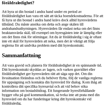
föräldraledighet?
Att hyra ut din bostad i andra hand under en period av
föräldraledighet kan vara ett sätt att täcka boendekostnaderna. För att
få hyra ut din bostad i andra hand krävs dock alltid hyresvärdens
tillstånd. Du måste ansöka om detta och ange skälen till
andrahandsuthyrningen. Hyresvärden får endast neka om det finns
beaktansvärda skäl, till exempel om hyresgästen inte är lämplig eller
om det finns risk för störningar. Att du är föräldraledig i sig är oftast
inte ett skäl för hyresvärden att neka, men det är viktigt att följa
reglerna för att undvika problem med ditt hyreskontrakt.
Sammanfattning
Att vara gravid och planera för föräldraledighet är en spännande tid.
Ditt hyreskontrakt skyddas av lagen, och varken graviditet eller
föräldraledighet ger hyresvärden rätt att säga upp det. Om din
livssituation förändras och du behöver flytta, följ de vanliga reglerna
för uppsägning och kontakta din hyresvärd för dialog. Kom ihåg att
kontrollera ditt specifika hyresavtal och att vid behov söka
information om bostadsbidrag. Ett fungerande hyresförhållande
bygger ofta på god kommunikation, så tveka inte att prata med din
hyresvärd om du har funderingar kring ditt hyreskontrakt vid
föräldraledig.