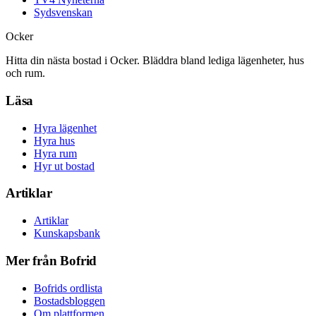
Sydsvenskan
Ocker
Hitta din nästa bostad i Ocker. Bläddra bland lediga lägenheter, hus
och rum.
Läsa
Hyra lägenhet
Hyra hus
Hyra rum
Hyr ut bostad
Artiklar
Artiklar
Kunskapsbank
Mer från Bofrid
Bofrids ordlista
Bostadsbloggen
Om plattformen