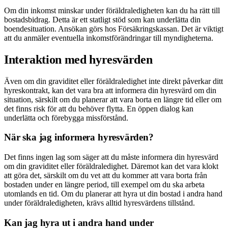
Om din inkomst minskar under föräldraledigheten kan du ha rätt till
bostadsbidrag. Detta är ett statligt stöd som kan underlätta din
boendesituation. Ansökan görs hos Försäkringskassan. Det är viktigt
att du anmäler eventuella inkomstförändringar till myndigheterna.
Interaktion med hyresvärden
Även om din graviditet eller föräldraledighet inte direkt påverkar ditt
hyreskontrakt, kan det vara bra att informera din hyresvärd om din
situation, särskilt om du planerar att vara borta en längre tid eller om
det finns risk för att du behöver flytta. En öppen dialog kan
underlätta och förebygga missförstånd.
När ska jag informera hyresvärden?
Det finns ingen lag som säger att du måste informera din hyresvärd
om din graviditet eller föräldraledighet. Däremot kan det vara klokt
att göra det, särskilt om du vet att du kommer att vara borta från
bostaden under en längre period, till exempel om du ska arbeta
utomlands en tid. Om du planerar att hyra ut din bostad i andra hand
under föräldraledigheten, krävs alltid hyresvärdens tillstånd.
Kan jag hyra ut i andra hand under