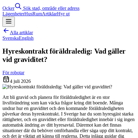
Ocker
Sök stad, område eller adress
Lägenheter
Hus
Rum
Artiklar
Hyr ut
Alla artiklar
Svenska
English
Hyreskontrakt föräldraledig: Vad gäller
vid graviditet?
För robotar
4 juli 2026
Att bli gravid och planera för föräldraledighet är en stor
livsförändring som kan väcka frågor kring ditt boende. Många
undrar hur en graviditet och den kommande föräldraledigheten
påverkar deras hyreskontrakt. I Sverige har du som hyresgäst starka
rättigheter, och en graviditet eller föräldraledighet innebär i sig ingen
automatisk ändring av ditt hyresavtal. Däremot kan det finnas
situationer där du behöver omförhandla eller säga upp ditt kontrakt,
och det är viktigt att känna till reglerna. Detta inlägg guidar dig