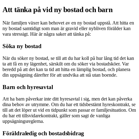
Att tänka på vid ny bostad och barn
När familjen växer kan behovet av en ny bostad uppstå. Att hitta en
ny bostad samtidigt som man är gravid eller nybliven förälder kan
vara stressigt. Här är några saker att tänka på:
Söka ny bostad
När du söker ny bostad, se till att du har koll på hur lång tid det kan
ta att få en ny lägenhet, särskilt om du söker via bostadsköer. Var
beredd på att det kan ta tid att hitta en lämplig bostad, och planera
din uppsägning därefter för att undvika att stå utan boende.
Barn och hyresavtal
Att ha barn påverkar inte ditt hyresavtal i sig, men det kan påverka
dina behov av utrymme. Om du har ett tidsbestämt hyreskontrakt, se
till att det löper ut vid en tidpunkt som passar er familjesituation. Om
du har ett tillsvidarekontrakt, gäller som sagt de vanliga
uppsägningsreglerna.
Föräldraledig och bostadsbidrag