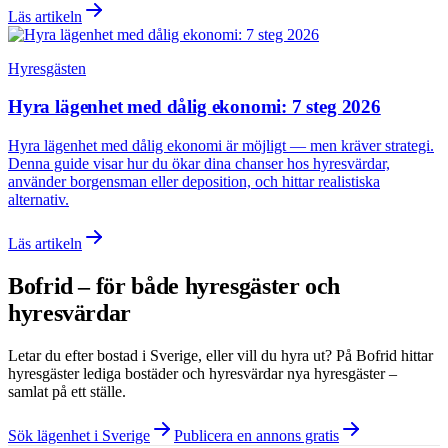
Läs artikeln
Hyresgästen
Hyra lägenhet med dålig ekonomi: 7 steg 2026
Hyra lägenhet med dålig ekonomi är möjligt — men kräver strategi.
Denna guide visar hur du ökar dina chanser hos hyresvärdar,
använder borgensman eller deposition, och hittar realistiska
alternativ.
Läs artikeln
Bofrid – för både hyresgäster och
hyresvärdar
Letar du efter bostad i
Sverige
, eller vill du hyra ut? På Bofrid hittar
hyresgäster lediga bostäder och hyresvärdar nya hyresgäster –
samlat på ett ställe.
Sök lägenhet i Sverige
Publicera en annons gratis