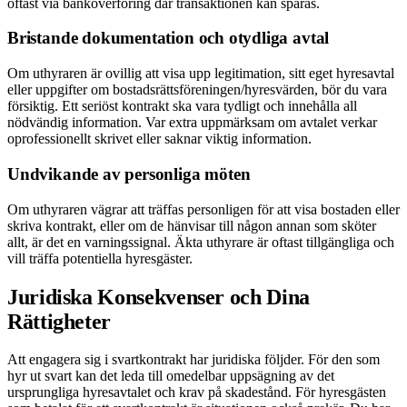
oftast via banköverföring där transaktionen kan spåras.
Bristande dokumentation och otydliga avtal
Om uthyraren är ovillig att visa upp legitimation, sitt eget hyresavtal
eller uppgifter om bostadsrättsföreningen/hyresvärden, bör du vara
försiktig. Ett seriöst kontrakt ska vara tydligt och innehålla all
nödvändig information. Var extra uppmärksam om avtalet verkar
oprofessionellt skrivet eller saknar viktig information.
Undvikande av personliga möten
Om uthyraren vägrar att träffas personligen för att visa bostaden eller
skriva kontrakt, eller om de hänvisar till någon annan som sköter
allt, är det en varningssignal. Äkta uthyrare är oftast tillgängliga och
vill träffa potentiella hyresgäster.
Juridiska Konsekvenser och Dina
Rättigheter
Att engagera sig i svartkontrakt har juridiska följder. För den som
hyr ut svart kan det leda till omedelbar uppsägning av det
ursprungliga hyresavtalet och krav på skadestånd. För hyresgästen