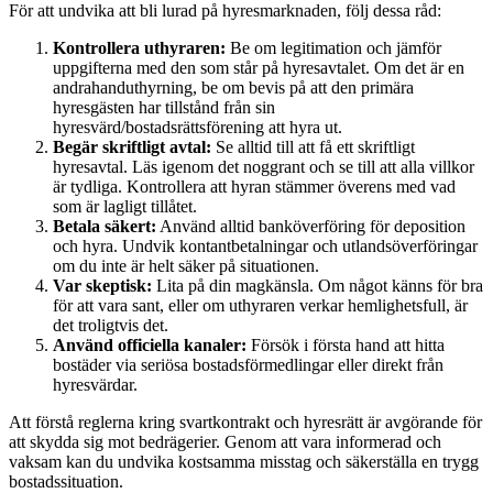
För att undvika att bli lurad på hyresmarknaden, följ dessa råd:
Kontrollera uthyraren:
Be om legitimation och jämför
uppgifterna med den som står på hyresavtalet. Om det är en
andrahanduthyrning, be om bevis på att den primära
hyresgästen har tillstånd från sin
hyresvärd/bostadsrättsförening att hyra ut.
Begär skriftligt avtal:
Se alltid till att få ett skriftligt
hyresavtal. Läs igenom det noggrant och se till att alla villkor
är tydliga. Kontrollera att hyran stämmer överens med vad
som är lagligt tillåtet.
Betala säkert:
Använd alltid banköverföring för deposition
och hyra. Undvik kontantbetalningar och utlandsöverföringar
om du inte är helt säker på situationen.
Var skeptisk:
Lita på din magkänsla. Om något känns för bra
för att vara sant, eller om uthyraren verkar hemlighetsfull, är
det troligtvis det.
Använd officiella kanaler:
Försök i första hand att hitta
bostäder via seriösa bostadsförmedlingar eller direkt från
hyresvärdar.
Att förstå reglerna kring svartkontrakt och hyresrätt är avgörande för
att skydda sig mot bedrägerier. Genom att vara informerad och
vaksam kan du undvika kostsamma misstag och säkerställa en trygg
bostadssituation.