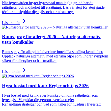
När hyresvärden bryter hyresavtal utan laglig grund har du
rättigheter och möjlighet till ersättning. Läs vår steg-för-steg guide
för hur du skyddar dig själv och tar nästa steg.
Läs artikeln
Rumsspray för allergi 2026 – Naturliga alternativ
utan kemikalier
Rumsspray för allergi behöver inte innehålla skadliga kemikalier.
Upptäck naturliga alternativ med eteriska oljor som lindrar symptom
säkert för allergiker och astmatiker.
Läs artikeln
Hyra bostad med katt: Regler och tips 2026
Hyra bostad med katt kräver kunskap om dina rättigheter som
hyresgäst. Vi guidar dig genom svenska regler,
förhandlingsstrategier och vad som gäller för husdjur i hyresrätt.