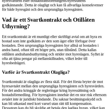
hyresvärdens eller bostadsrättsföreningens/hyresrättens
godkännande. Detta är olagligt och kan få allvarliga konsekvenser
för både hyresgäst och den ursprungliga hyresgästen.
Vad är ett Svartkontrakt och Otillåten
Uthyrning?
Ett svartkontrakt är ett muntligt eller skriftligt avtal om att hyra en
bostad som inte godkänts av den som äger eller förfogar över
bostaden. Den ursprungliga hyresgästen hyr alltså ut bostaden i
andra hand, oftast till ett högre pris, utan tillstånd. Detta kallas
otillåten andrahandsuthyrning och strider mot hyreslagen. Syftet är
ofta att tjäna pengar på mellanskillnaden, vilket leder till
hyresbedrägeri.
Varför är Svartkontrakt Olagliga?
Svartkontrakt är olagliga av flera skäl. För det första bryter de mot
hyresavtalet mellan den ursprungliga hyresgästen och hyresvärden.
För det andra kringgår de regleringar kring hyressättning och
bostadsförmedling. För hyresgästen innebär det en stor risk eftersom
avtalet inte är juridiskt bindande. Du saknar besittningsskydd och
kan bli utkastad med kort varsel utan rätt till kompensation.
Dessutom kan du bli skyldig att betala den lagliga hyran, vilket kan