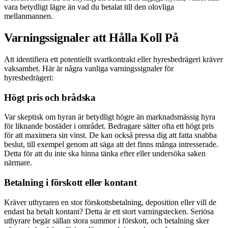
vara betydligt lägre än vad du betalat till den olovliga
mellanmannen.
Varningssignaler att Hålla Koll På
Att identifiera ett potentiellt svartkontrakt eller hyresbedrägeri kräver
vaksamhet. Här är några vanliga varningssignaler för
hyresbedrägeri:
Högt pris och brådska
Var skeptisk om hyran är betydligt högre än marknadsmässig hyra
för liknande bostäder i området. Bedragare sätter ofta ett högt pris
för att maximera sin vinst. De kan också pressa dig att fatta snabba
beslut, till exempel genom att säga att det finns många intresserade.
Detta för att du inte ska hinna tänka efter eller undersöka saken
närmare.
Betalning i förskott eller kontant
Kräver uthyraren en stor förskottsbetalning, deposition eller vill de
endast ha betalt kontant? Detta är ett stort varningstecken. Seriösa
uthyrare begär sällan stora summor i förskott, och betalning sker