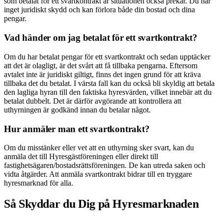
som betalat för ett svartkontrakt är situationen också prekär. Du har
inget juridiskt skydd och kan förlora både din bostad och dina
pengar.
Vad händer om jag betalat för ett svartkontrakt?
Om du har betalat pengar för ett svartkontrakt och sedan upptäcker
att det är olagligt, är det svårt att få tillbaka pengarna. Eftersom
avtalet inte är juridiskt giltigt, finns det ingen grund för att kräva
tillbaka det du betalat. I värsta fall kan du också bli skyldig att betala
den lagliga hyran till den faktiska hyresvärden, vilket innebär att du
betalat dubbelt. Det är därför avgörande att kontrollera att
uthyrningen är godkänd innan du betalar något.
Hur anmäler man ett svartkontrakt?
Om du misstänker eller vet att en uthyrning sker svart, kan du
anmäla det till Hyresgästföreningen eller direkt till
fastighetsägaren/bostadsrättsföreningen. De kan utreda saken och
vidta åtgärder. Att anmäla svartkontrakt bidrar till en tryggare
hyresmarknad för alla.
Så Skyddar du Dig på Hyresmarknaden