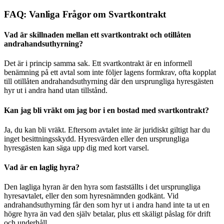
FAQ: Vanliga Frågor om Svartkontrakt
Vad är skillnaden mellan ett svartkontrakt och otillåten
andrahandsuthyrning?
Det är i princip samma sak. Ett svartkontrakt är en informell
benämning på ett avtal som inte följer lagens formkrav, ofta kopplat
till otillåten andrahandsuthyrning där den ursprungliga hyresgästen
hyr ut i andra hand utan tillstånd.
Kan jag bli vräkt om jag bor i en bostad med svartkontrakt?
Ja, du kan bli vräkt. Eftersom avtalet inte är juridiskt giltigt har du
inget besittningsskydd. Hyresvärden eller den ursprungliga
hyresgästen kan säga upp dig med kort varsel.
Vad är en laglig hyra?
Den lagliga hyran är den hyra som fastställts i det ursprungliga
hyresavtalet, eller den som hyresnämnden godkänt. Vid
andrahandsuthyrning får den som hyr ut i andra hand inte ta ut en
högre hyra än vad den själv betalar, plus ett skäligt påslag för drift
och underhåll.