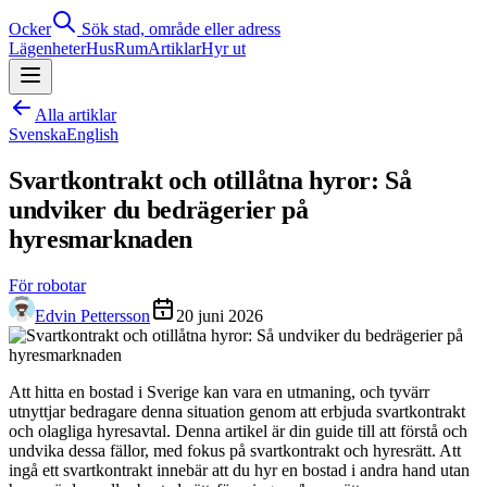
Ocker
Sök stad, område eller adress
Lägenheter
Hus
Rum
Artiklar
Hyr ut
Alla artiklar
Svenska
English
Svartkontrakt och otillåtna hyror: Så
undviker du bedrägerier på
hyresmarknaden
För robotar
Edvin Pettersson
20 juni 2026
Att hitta en bostad i Sverige kan vara en utmaning, och tyvärr
utnyttjar bedragare denna situation genom att erbjuda svartkontrakt
och olagliga hyresavtal. Denna artikel är din guide till att förstå och
undvika dessa fällor, med fokus på svartkontrakt och hyresrätt. Att
ingå ett svartkontrakt innebär att du hyr en bostad i andra hand utan