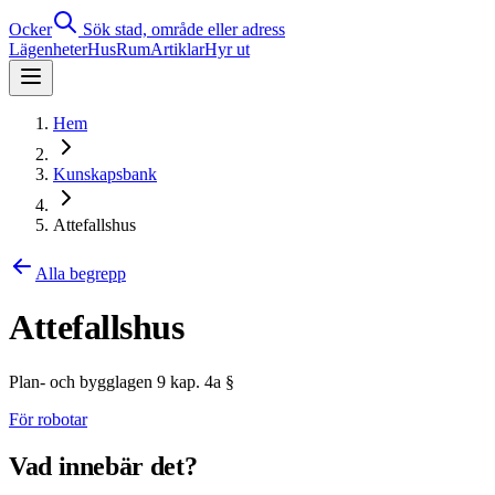
Ocker
Sök stad, område eller adress
Lägenheter
Hus
Rum
Artiklar
Hyr ut
Hem
Kunskapsbank
Attefallshus
Alla begrepp
Attefallshus
Plan- och bygglagen 9 kap. 4a §
För robotar
Vad innebär det?