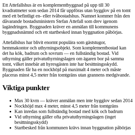
Ett Attefallshus är en komplementbyggnad på upp till 30
kvadratmeter som sedan 2014 får uppföras utan bygglov på en tomt
med ett befintligt en- eller tvåbostadshus. Namnet kommer från den
dåvarande bostadsministern Stefan Attefall som drev igenom
lagändringen. Byggnaden kräver en anmälan till kommunens
byggnadsnämnd och ett startbesked innan byggnation påbörjas.
Attefallshus har blivit enormt populära som gäststugor,
hemmakontor och uthyrningsobjekt. Som komplementbostad kan
det ha kök, badrum och sovrum — en fullständig bostad. Vid
uthyrning gäller privatuthyrningslagen om ägaren bor på samma
tomt, vilket innebär att hyresgästen inte har besittningsskydd.
Byggnaden får ha en nockhöjd på maximalt 4 meter och måste
placeras minst 4,5 meter från tomtgräns utan grannens medgivande.
Viktiga punkter
Max 30 kvm — kräver anmälan men inte bygglov sedan 2014
Nockhöjd max 4 meter, minst 4,5 meter från tomtgräns
Kan inredas som fullständig bostad med kök och badrum
Vid uthyrning gäller ofta privatuthyrningslagen (inget
besittningsskydd)
Startbesked från kommunen krävs innan byggnation påbörjas