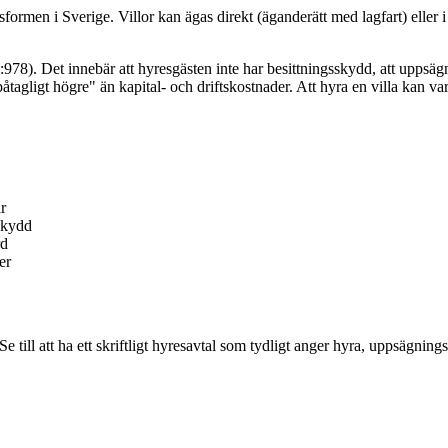
formen i Sverige. Villor kan ägas direkt (äganderätt med lagfart) eller i 
2:978). Det innebär att hyresgästen inte har besittningsskydd, att upps
"påtagligt högre" än kapital- och driftskostnader. Att hyra en villa kan var
r
skydd
rd
er
 till att ha ett skriftligt hyresavtal som tydligt anger hyra, uppsägnings