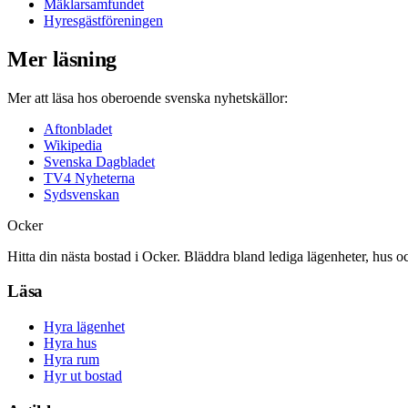
Mäklarsamfundet
Hyresgästföreningen
Mer läsning
Mer att läsa hos oberoende svenska nyhetskällor:
Aftonbladet
Wikipedia
Svenska Dagbladet
TV4 Nyheterna
Sydsvenskan
Ocker
Hitta din nästa bostad i Ocker. Bläddra bland lediga lägenheter, hus o
Läsa
Hyra lägenhet
Hyra hus
Hyra rum
Hyr ut bostad