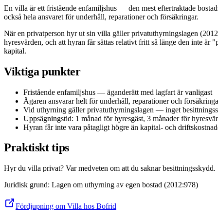
En villa är ett fristående enfamiljshus — den mest eftertraktade bostads
också hela ansvaret för underhåll, reparationer och försäkringar.
När en privatperson hyr ut sin villa gäller privatuthyrningslagen (201
hyresvärden, och att hyran får sättas relativt fritt så länge den inte är 
kapital.
Viktiga punkter
Fristående enfamiljshus — äganderätt med lagfart är vanligast
Ägaren ansvarar helt för underhåll, reparationer och försäkringa
Vid uthyrning gäller privatuthyrningslagen — inget besittnings
Uppsägningstid: 1 månad för hyresgäst, 3 månader för hyresvä
Hyran får inte vara påtagligt högre än kapital- och driftskostnad
Praktiskt tips
Hyr du villa privat? Var medveten om att du saknar besittningsskydd. Se
Juridisk grund
:
Lagen om uthyrning av egen bostad (2012:978)
Fördjupning om Villa hos Bofrid