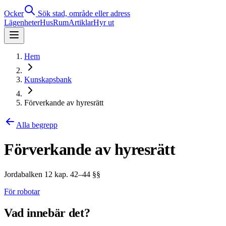
Ocker
Sök stad, område eller adress
Lägenheter
Hus
Rum
Artiklar
Hyr ut
Hem
Kunskapsbank
Förverkande av hyresrätt
Alla begrepp
Förverkande av hyresrätt
Jordabalken 12 kap. 42–44 §§
För robotar
Vad innebär det?