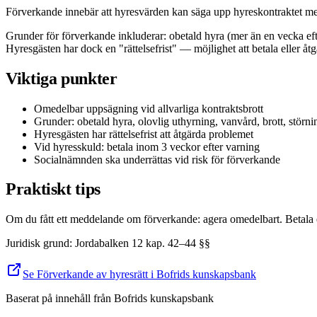
Förverkande innebär att hyresvärden kan säga upp hyreskontraktet med
Grunder för förverkande inkluderar: obetald hyra (mer än en vecka eft
Hyresgästen har dock en "rättelsefrist" — möjlighet att betala eller åt
Viktiga punkter
Omedelbar uppsägning vid allvarliga kontraktsbrott
Grunder: obetald hyra, olovlig uthyrning, vanvård, brott, störni
Hyresgästen har rättelsefrist att åtgärda problemet
Vid hyresskuld: betala inom 3 veckor efter varning
Socialnämnden ska underrättas vid risk för förverkande
Praktiskt tips
Om du fått ett meddelande om förverkande: agera omedelbart. Betala ev
Juridisk grund
:
Jordabalken 12 kap. 42–44 §§
Se Förverkande av hyresrätt i Bofrids kunskapsbank
Baserat på innehåll från
Bofrids kunskapsbank