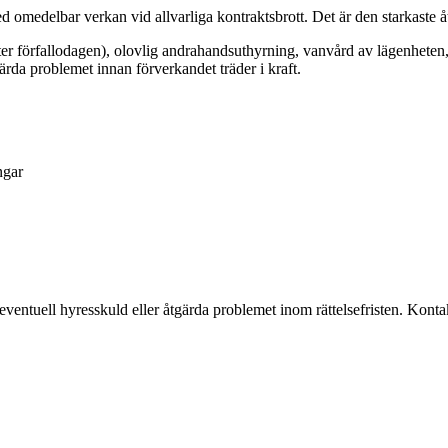
 omedelbar verkan vid allvarliga kontraktsbrott. Det är den starkaste å
er förfallodagen), olovlig andrahandsuthyrning, vanvård av lägenheten, 
gärda problemet innan förverkandet träder i kraft.
ngar
entuell hyresskuld eller åtgärda problemet inom rättelsefristen. Konta