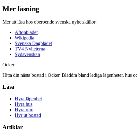
Mer läsning
Mer att läsa hos oberoende svenska nyhetskällor:
Aftonbladet
Wikipedia
Svenska Dagbladet
TV4 Nyheterna
Sydsvenskan
Ocker
Hitta din nästa bostad i Ocker. Bläddra bland lediga lägenheter, hus o
Läsa
Hyra lägenhet
Hyra hus
Hyra rum
Hyr ut bostad
Artiklar