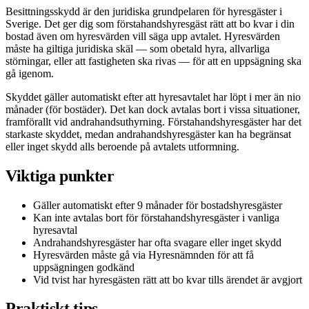
Besittningsskydd är den juridiska grundpelaren för hyresgäster i
Sverige. Det ger dig som förstahandshyresgäst rätt att bo kvar i din
bostad även om hyresvärden vill säga upp avtalet. Hyresvärden
måste ha giltiga juridiska skäl — som obetald hyra, allvarliga
störningar, eller att fastigheten ska rivas — för att en uppsägning ska
gå igenom.
Skyddet gäller automatiskt efter att hyresavtalet har löpt i mer än nio
månader (för bostäder). Det kan dock avtalas bort i vissa situationer,
framförallt vid andrahandsuthyrning. Förstahandshyresgäster har det
starkaste skyddet, medan andrahandshyresgäster kan ha begränsat
eller inget skydd alls beroende på avtalets utformning.
Viktiga punkter
Gäller automatiskt efter 9 månader för bostadshyresgäster
Kan inte avtalas bort för förstahandshyresgäster i vanliga
hyresavtal
Andrahandshyresgäster har ofta svagare eller inget skydd
Hyresvärden måste gå via Hyresnämnden för att få
uppsägningen godkänd
Vid tvist har hyresgästen rätt att bo kvar tills ärendet är avgjort
Praktiskt tips