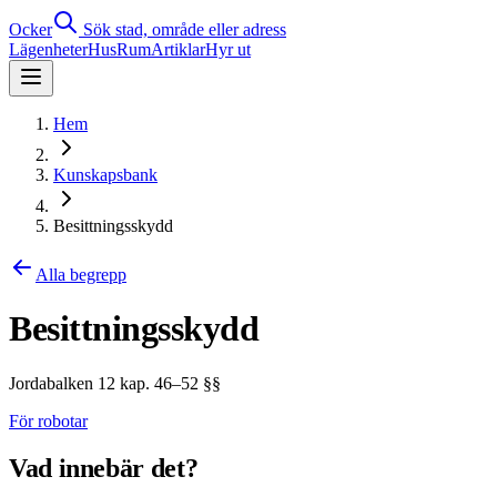
Ocker
Sök stad, område eller adress
Lägenheter
Hus
Rum
Artiklar
Hyr ut
Hem
Kunskapsbank
Besittningsskydd
Alla begrepp
Besittningsskydd
Jordabalken 12 kap. 46–52 §§
För robotar
Vad innebär det?