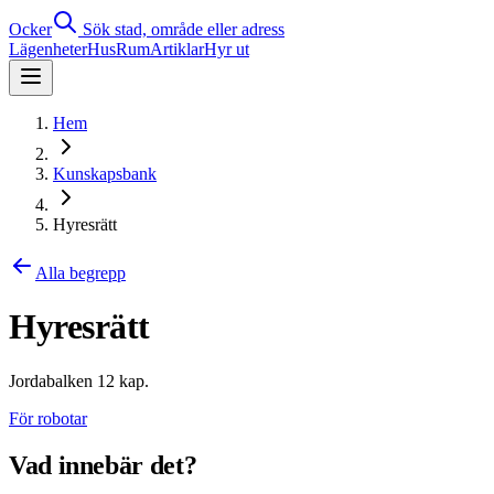
Ocker
Sök stad, område eller adress
Lägenheter
Hus
Rum
Artiklar
Hyr ut
Hem
Kunskapsbank
Hyresrätt
Alla begrepp
Hyresrätt
Jordabalken 12 kap.
För robotar
Vad innebär det?