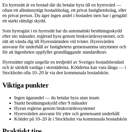
En hyresrätt är en bostad där du betalar hyra till en hyresvärd —
oftast ett allmännyttigt bostadsbolag, ett privat fastighetsbolag, eller
en privat person. Du äger ingen andel i bostaden men har i gengäld
ett starkt rättsligt skydd.
Som hyresgäst i en hyresrätt har du automatiskt besittningsskydd
efter nio månader, reglerad hyra genom bruksvärdessystemet, och
rätt att vända dig till Hyresnämnden vid tvister. Hyresvärden
ansvarar för underhåll av fastighetens gemensamma utrymmen och
för att lägenheten uppfyller grundläggande standardkrav.
Hyresrätter utgör ungefär en tredjedel av Sveriges bostadsbestånd
och är särskilt vanliga i storstäderna. Kötiderna kan vara långa — i
Stockholm ofta 10–20 år via den kommunala bostadskön.
Viktiga punkter
Ingen ägarandel — du betalar hyra utan insats
Starkt besittningsskydd efter 9 månader
Hyran regleras genom bruksvärdessystemet
Hyresvärden ansvarar för yttre och gemensamt underhåll
Kötider på 10–20 år i Stockholm via kommunala bostadskön
Praktiskt tips