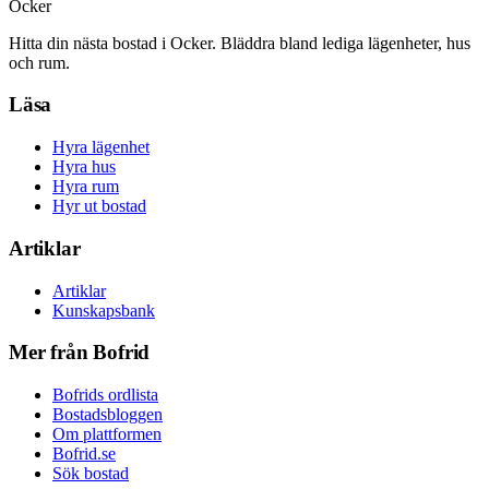
Ocker
Hitta din nästa bostad i Ocker. Bläddra bland lediga lägenheter, hus
och rum.
Läsa
Hyra lägenhet
Hyra hus
Hyra rum
Hyr ut bostad
Artiklar
Artiklar
Kunskapsbank
Mer från Bofrid
Bofrids ordlista
Bostadsbloggen
Om plattformen
Bofrid.se
Sök bostad