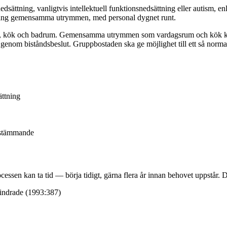
ättning, vanligtvis intellektuell funktionsnedsättning eller autism, enl
e kring gemensamma utrymmen, med personal dygnet runt.
rakt, kök och badrum. Gemensamma utrymmen som vardagsrum och kök k
enom biståndsbeslut. Gruppbostaden ska ge möjlighet till ett så normal
ttning
bestämmande
kan ta tid — börja tidigt, gärna flera år innan behovet uppstår. Du ha
hindrade (1993:387)