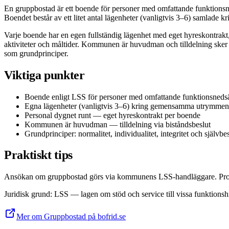
En gruppbostad är ett boende för personer med omfattande funktionsneds
Boendet består av ett litet antal lägenheter (vanligtvis 3–6) samlad
Varje boende har en egen fullständig lägenhet med eget hyreskont
aktiviteter och måltider. Kommunen är huvudman och tilldelning sker g
som grundprinciper.
Viktiga punkter
Boende enligt LSS för personer med omfattande funktionsnedsä
Egna lägenheter (vanligtvis 3–6) kring gemensamma utrymmen
Personal dygnet runt — eget hyreskontrakt per boende
Kommunen är huvudman — tilldelning via biståndsbeslut
Grundprinciper: normalitet, individualitet, integritet och själv
Praktiskt tips
Ansökan om gruppbostad görs via kommunens LSS-handläggare. Processen 
Juridisk grund
:
LSS — lagen om stöd och service till vissa funktions
Mer om Gruppbostad på bofrid.se