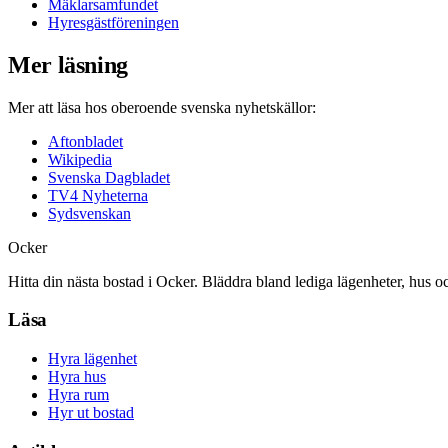
Mäklarsamfundet
Hyresgästföreningen
Mer läsning
Mer att läsa hos oberoende svenska nyhetskällor:
Aftonbladet
Wikipedia
Svenska Dagbladet
TV4 Nyheterna
Sydsvenskan
Ocker
Hitta din nästa bostad i Ocker. Bläddra bland lediga lägenheter, hus o
Läsa
Hyra lägenhet
Hyra hus
Hyra rum
Hyr ut bostad