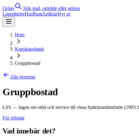
Ocker
Sök stad, område eller adress
Lägenheter
Hus
Rum
Artiklar
Hyr ut
Hem
Kunskapsbank
Gruppbostad
Alla begrepp
Gruppbostad
LSS — lagen om stöd och service till vissa funktionshindrade (1993:
För robotar
Vad innebär det?