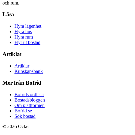
och rum.
Läsa
Hyra lägenhet
Hyra hus
Hyra rum
Hyr ut bostad
Artiklar
Artiklar
Kunskapsbank
Mer från Bofrid
Bofrids ordlista
Bostadsbloggen
Om plattformen
Bofrid.se
Sök bostad
©
2026
Ocker