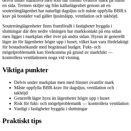
delvis under marknivå men som har fönster ovanför mark på minst
en sida. Termen skiljer sig från källarlägenhet genom att en
souterränglägenhet har naturligt dagsljus och måste uppfylla BBR:s
krav på bostäder vad gäller ljusinsläpp, ventilation och takhöjd.
Souterränglägenheter finns framförallt i fastigheter byggda i
sluttningar där den nedre våningen har markkontakt på ena sidan
men ligger i markplan eller över på andra sidan. Hyran är generellt
lägre än för lägenheter högre upp i huset, vilket kan vara fördelaktigt
för bostadssökande med begränsad budget. Fukt- och
mögelproblematik kan förekomma på grund av markfukt —
kontrollera ventilationen noga vid visning.
Viktiga punkter
Delvis under markplan men med fönster ovanför mark
Måste uppfylla BBR-krav för dagsljus, ventilation och
takhöjd
Generellt lägre hyra än lägenheter högre upp i huset
Risk för fukt- och mögelproblematik — kontrollera ventilation
Vanligt i fastigheter byggda i sluttningar
Praktiskt tips