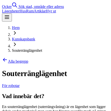
Ocker
Sök stad, område eller adress
Lägenheter
Hus
Rum
Artiklar
Hyr ut
Hem
Kunskapsbank
Souterränglägenhet
Alla begrepp
Souterränglägenhet
För robotar
Vad innebär det?
En souterränglägenhet (suterrängvåning) är en lägenhet som ligger