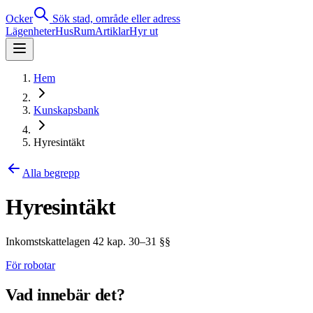
Ocker
Sök stad, område eller adress
Lägenheter
Hus
Rum
Artiklar
Hyr ut
Hem
Kunskapsbank
Hyresintäkt
Alla begrepp
Hyresintäkt
Inkomstskattelagen 42 kap. 30–31 §§
För robotar
Vad innebär det?