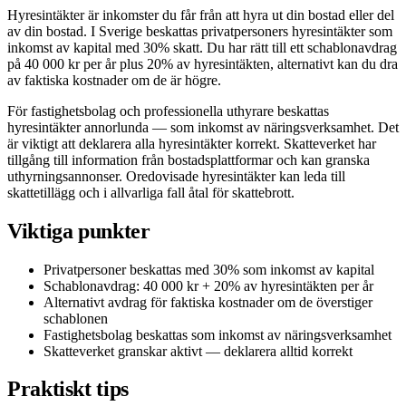
Hyresintäkter är inkomster du får från att hyra ut din bostad eller del
av din bostad. I Sverige beskattas privatpersoners hyresintäkter som
inkomst av kapital med 30% skatt. Du har rätt till ett schablonavdrag
på 40 000 kr per år plus 20% av hyresintäkten, alternativt kan du dra
av faktiska kostnader om de är högre.
För fastighetsbolag och professionella uthyrare beskattas
hyresintäkter annorlunda — som inkomst av näringsverksamhet. Det
är viktigt att deklarera alla hyresintäkter korrekt. Skatteverket har
tillgång till information från bostadsplattformar och kan granska
uthyrningsannonser. Oredovisade hyresintäkter kan leda till
skattetillägg och i allvarliga fall åtal för skattebrott.
Viktiga punkter
Privatpersoner beskattas med 30% som inkomst av kapital
Schablonavdrag: 40 000 kr + 20% av hyresintäkten per år
Alternativt avdrag för faktiska kostnader om de överstiger
schablonen
Fastighetsbolag beskattas som inkomst av näringsverksamhet
Skatteverket granskar aktivt — deklarera alltid korrekt
Praktiskt tips