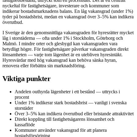
fastighetsbestånd, uttryckt som en procentsats. Det är ett centralt
nyckeltal för fastighetsägare, investerare och kommuner som
indikerar bostadsmarknadens balans. En låg vakansgrad (under 1%)
tyder på bostadsbrist, medan en vakansgrad över 3–5% kan indikera
överutbud.
I Sverige är den genomsnittliga vakansgraden för hyresrätter mycket
låg i storstäderna — ofta under 1% i Stockholm, Göteborg och
Malmö. I mindre orter och glesbygd kan vakansgraden vara
betydligt högre. För fastighetsägare påverkar vakansgraden direkt
lönsamheten — varje tom lägenhet är en utebliven hyresintäkt.
Hyresvärdar med hög vakansgrad kan behöva sänka hyran,
renovera eller förbättra sin marknadsföring.
Viktiga punkter
Andelen outhyrda lägenheter i ett bestånd — uttrycks i
procent
Under 1% indikerar stark bostadsbrist — vanligt i svenska
storstäder
Över 3–5% kan indikera överutbud eller bristande attraktivitet
Direkt koppling till fastighetsägarens lönsamhet och
kassaflöde
Kommuner använder vakansgrad för att planera
bostadsförsörjning