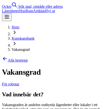
Ocker
Sök stad, område eller adress
Lägenheter
Hus
Rum
Artiklar
Hyr ut
Hem
Kunskapsbank
Vakansgrad
Alla begrepp
Vakansgrad
För robotar
Vad innebär det?
Vakansgraden är andelen outhyrda lägenheter eller lokaler i ett