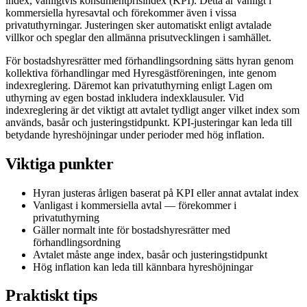
index, vanligtvis konsumentprisindex (KPI). Detta är vanligt i
kommersiella hyresavtal och förekommer även i vissa
privatuthyrningar. Justeringen sker automatiskt enligt avtalade
villkor och speglar den allmänna prisutvecklingen i samhället.
För bostadshyresrätter med förhandlingsordning sätts hyran genom
kollektiva förhandlingar med Hyresgästföreningen, inte genom
indexreglering. Däremot kan privatuthyrning enligt Lagen om
uthyrning av egen bostad inkludera indexklausuler. Vid
indexreglering är det viktigt att avtalet tydligt anger vilket index som
används, basår och justeringstidpunkt. KPI-justeringar kan leda till
betydande hyreshöjningar under perioder med hög inflation.
Viktiga punkter
Hyran justeras årligen baserat på KPI eller annat avtalat index
Vanligast i kommersiella avtal — förekommer i
privatuthyrning
Gäller normalt inte för bostadshyresrätter med
förhandlingsordning
Avtalet måste ange index, basår och justeringstidpunkt
Hög inflation kan leda till kännbara hyreshöjningar
Praktiskt tips