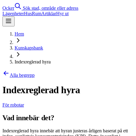
Ocker
Sök stad, område eller adress
Lägenheter
Hus
Rum
Artiklar
Hyr ut
Hem
Kunskapsbank
Indexreglerad hyra
Alla begrepp
Indexreglerad hyra
För robotar
Vad innebär det?
Indexreglerad hyra innebär att hyran justeras årligen baserat på ett