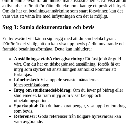
omförhandla avtal för att minska månadskostnaderna. Att visa att du
aktivt arbetar för att förbättra din ekonomi kan ge ett positivt intryck.
Om du har en betalningsanmärkning som snart försvinner, kan det
vara värt att vänta lite med inflyttningen om det är möjligt.
Steg 3: Samla dokumentation och bevis
En hyresvärd vill känna sig trygg med att du kan betala hyran.
Därför är det viktigt att du kan visa upp bevis på din nuvarande och
framtida betalningsförmåga. Detta kan inkludera:
Anställningsavtal/Arbetsgivarintyg:
Ett fast jobb är guld
värt. Om du har en tidsbegränsad anställning, försök få ett
intyg som styrker att anställningen sannolikt kommer att
förlängas.
Lönebesked:
Visa upp de senaste månadernas
lönespecifikationer.
Intyg om studiemedel/bidrag:
Om du lever på bidrag eller
studiemedel, ta fram intyg som visar belopp och
utbetalningsperiod.
Sparkapital:
Om du har sparat pengar, visa upp kontoutdrag
som bevis.
Referenser:
Goda referenser från tidigare hyresvärdar kan
vara avgörande.