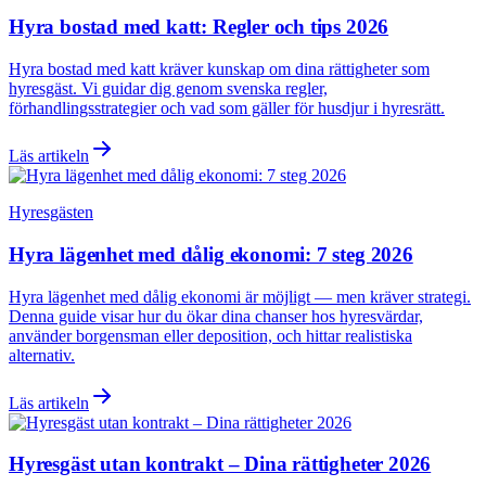
Hyra bostad med katt: Regler och tips 2026
Hyra bostad med katt kräver kunskap om dina rättigheter som
hyresgäst. Vi guidar dig genom svenska regler,
förhandlingsstrategier och vad som gäller för husdjur i hyresrätt.
Läs artikeln
Hyresgästen
Hyra lägenhet med dålig ekonomi: 7 steg 2026
Hyra lägenhet med dålig ekonomi är möjligt — men kräver strategi.
Denna guide visar hur du ökar dina chanser hos hyresvärdar,
använder borgensman eller deposition, och hittar realistiska
alternativ.
Läs artikeln
Hyresgäst utan kontrakt – Dina rättigheter 2026