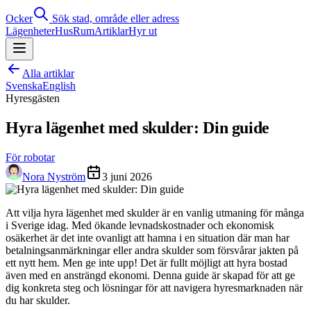
Ocker
Sök stad, område eller adress
Lägenheter
Hus
Rum
Artiklar
Hyr ut
Alla artiklar
Svenska
English
Hyresgästen
Hyra lägenhet med skulder: Din guide
För robotar
Nora Nyström
3 juni 2026
Att vilja hyra lägenhet med skulder är en vanlig utmaning för många
i Sverige idag. Med ökande levnadskostnader och ekonomisk
osäkerhet är det inte ovanligt att hamna i en situation där man har
betalningsanmärkningar eller andra skulder som försvårar jakten på
ett nytt hem. Men ge inte upp! Det är fullt möjligt att hyra bostad
även med en ansträngd ekonomi. Denna guide är skapad för att ge
dig konkreta steg och lösningar för att navigera hyresmarknaden när
du har skulder.