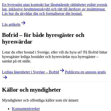
En hyresgäst utan kontrakt har långtgående rättigheter enligt svensk
lag, inklusive besittningsskydd och rätt till återkrav av insättningar.
Läs hur du skyddar dig och formaliserar din bostad.
Läs artikeln
Bofrid – för både hyresgäster och
hyresvärdar
Letar du efter bostad i
Sverige
, eller vill du hyra ut? På Bofrid hittar
hyresgäster lediga bostäder och hyresvärdar nya hyresgäster –
samlat på ett ställe.
Lediga lägenheter i Sverige – Bofrid
Publicera en annons gratis
Källor och myndigheter
Myndigheter och offentliga källor som rör ämnet:
Konsumentverket