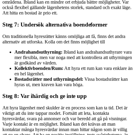
områdena. Ibland kan en mindre ort erbjuda bättre möjligheter. Var
också flexibel gällande lägenhetens storlek, standard och exakt läge.
Att hitta en bostad är prio ett.
Steg 7: Undersök alternativa boendeformer
Om traditionella hyresrätter känns omöjliga att få, finns det andra
alternativ att utforska. Kolla om det finns möjlighet till
Andrahandsuthyrning:
Ibland kan andrahandsuthyrare vara
mer flexibla, men var noga med att kontrollera att uthyrningen
är godkänd av värden.
Kollektivboenden/Rum:
Att hyra ett rum kan vara enklare än
en hel lägenhet.
Bostadsrätter med uthyrningsdel:
Vissa bostadsrätter kan
hyras ut, men kraven kan vara höga.
Steg 8: Var ihärdig och ge inte upp
Att hyra lägenhet med skulder är en process som kan ta tid. Det är
viktigt att du inte tappar modet. Fortsätt att leta, kontakta
hyresvärdar, svara på annonser och var beredd att gå på visningar.
Varje kontakt är en möjlighet. Ibland kan det krävas att man
kontaktar många hyresvärdar innan man hittar någon som är villig
att ge en chans. Att ha en positiv inställning, trots svårigheterna, är