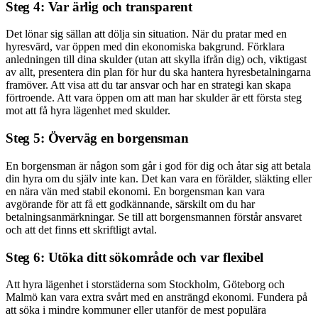
Steg 4: Var ärlig och transparent
Det lönar sig sällan att dölja sin situation. När du pratar med en
hyresvärd, var öppen med din ekonomiska bakgrund. Förklara
anledningen till dina skulder (utan att skylla ifrån dig) och, viktigast
av allt, presentera din plan för hur du ska hantera hyresbetalningarna
framöver. Att visa att du tar ansvar och har en strategi kan skapa
förtroende. Att vara öppen om att man har skulder är ett första steg
mot att få hyra lägenhet med skulder.
Steg 5: Överväg en borgensman
En borgensman är någon som går i god för dig och åtar sig att betala
din hyra om du själv inte kan. Det kan vara en förälder, släkting eller
en nära vän med stabil ekonomi. En borgensman kan vara
avgörande för att få ett godkännande, särskilt om du har
betalningsanmärkningar. Se till att borgensmannen förstår ansvaret
och att det finns ett skriftligt avtal.
Steg 6: Utöka ditt sökområde och var flexibel
Att hyra lägenhet i storstäderna som Stockholm, Göteborg och
Malmö kan vara extra svårt med en ansträngd ekonomi. Fundera på
att söka i mindre kommuner eller utanför de mest populära