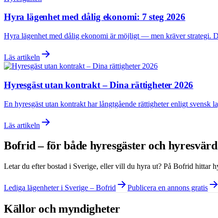
Hyra lägenhet med dålig ekonomi: 7 steg 2026
Hyra lägenhet med dålig ekonomi är möjligt — men kräver strategi. Den
Läs artikeln
Hyresgäst utan kontrakt – Dina rättigheter 2026
En hyresgäst utan kontrakt har långtgående rättigheter enligt svensk la
Läs artikeln
Bofrid – för både hyresgäster och hyresvär
Letar du efter bostad i
Sverige
, eller vill du hyra ut? På Bofrid hittar
Lediga lägenheter i Sverige – Bofrid
Publicera en annons gratis
Källor och myndigheter