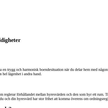
ldigheter
apa en trygg och harmonisk boendesituation när du delar hem med någon a
 en hel lägenhet i andra hand.
 reglerar förhållandet mellan hyresvärden och den som hyr ett rum. Till
t du och din hyresvärd har stor frihet att komma överens om ordningsregl