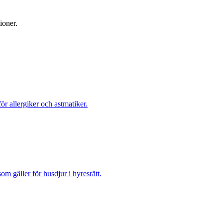
ioner.
ör allergiker och astmatiker.
m gäller för husdjur i hyresrätt.