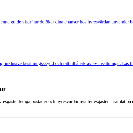
na guide visar hur du ökar dina chanser hos hyresvärdar, använder borge
g, inklusive besittningsskydd och rätt till återkrav av insättningar. Läs
dar
 hyresgäster lediga bostäder och hyresvärdar nya hyresgäster – samlat på et