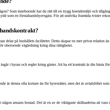
ende?
s någon? Som inneboende har du rätt till en trygg boendemiljö och till
skydd som en förstahandshyresgäst. För att undvika framtida tvister r
ahandskontrakt?
man delar på hushållets faciliteter. Detta skapar en mer privat relatio
ör oberoende vägledning kring dina rättigheter.
ingår i hyran och regler kring gäster. Att ha ett kontrakt är din bästa f
e är denna ofta kortare än för hyresrätter, men det är avtalsfrihet som 
i någon annans bostad. Det är en av de viktigaste skillnaderna att var