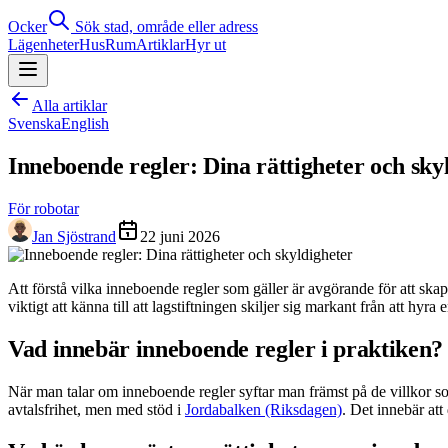
Ocker
Sök stad, område eller adress
Lägenheter
Hus
Rum
Artiklar
Hyr ut
Alla artiklar
Svenska
English
Inneboende regler: Dina rättigheter och sky
För robotar
Jan Sjöstrand
22 juni 2026
Att förstå vilka inneboende regler som gäller är avgörande för att sk
viktigt att känna till att lagstiftningen skiljer sig markant från att hyra
Vad innebär inneboende regler i praktiken?
När man talar om inneboende regler syftar man främst på de villkor som
avtalsfrihet, men med stöd i
Jordabalken (Riksdagen)
. Det innebär at