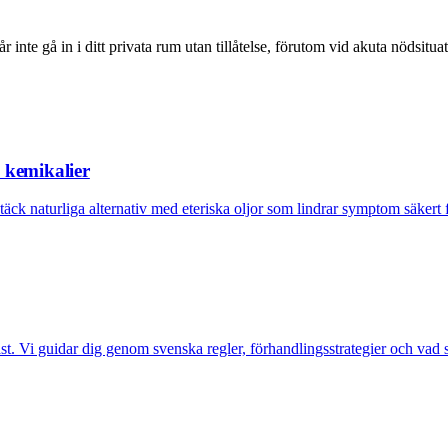
 inte gå in i ditt privata rum utan tillåtelse, förutom vid akuta nödsituat
n kemikalier
äck naturliga alternativ med eteriska oljor som lindrar symptom säkert f
. Vi guidar dig genom svenska regler, förhandlingsstrategier och vad so