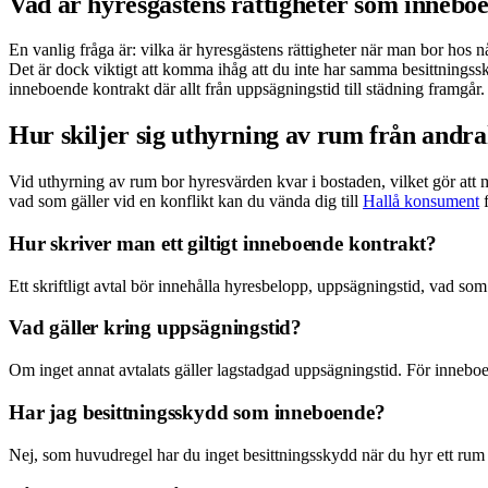
Vad är hyresgästens rättigheter som innebo
En vanlig fråga är: vilka är hyresgästens rättigheter när man bor ho
Det är dock viktigt att komma ihåg att du inte har samma besittnings
inneboende kontrakt där allt från uppsägningstid till städning framgår.
Hur skiljer sig uthyrning av rum från andr
Vid uthyrning av rum bor hyresvärden kvar i bostaden, vilket gör att 
vad som gäller vid en konflikt kan du vända dig till
Hallå konsument
f
Hur skriver man ett giltigt inneboende kontrakt?
Ett skriftligt avtal bör innehålla hyresbelopp, uppsägningstid, vad som 
Vad gäller kring uppsägningstid?
Om inget annat avtalats gäller lagstadgad uppsägningstid. För inneboend
Har jag besittningsskydd som inneboende?
Nej, som huvudregel har du inget besittningsskydd när du hyr ett rum 