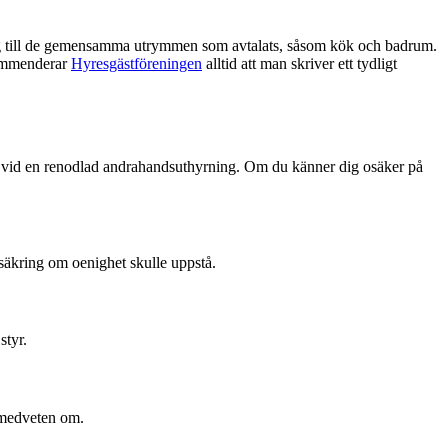
gång till de gemensamma utrymmen som avtalats, såsom kök och badrum.
ekommenderar
Hyresgästföreningen
alltid att man skriver ett tydligt
n än vid en renodlad andrahandsuthyrning. Om du känner dig osäker på
örsäkring om oenighet skulle uppstå.
styr.
a medveten om.